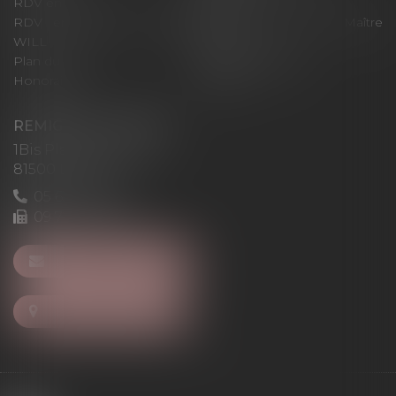
RDV en ligne
Contact
RDV en ligne avec Maître
RDV en ligne avec Maître
WILL
LEVAN
Plan du site
Mentions légales
Honoraires
Articles
REMIGI-WILL-LEVAN
1Bis Place du Foirail
81500 Lavaur
05 63 58 23 64
09 72 65 69 95
NOUS CONTACTER
NOUS LOCALISER