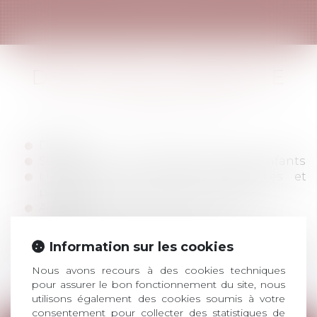
DROIT DE LA FAMILLE
Divorce
Séparation et contentieux relatif aux enfants
Liquidation des intérêts pécuniaires et
patrimoniaux des époux et concubins
Adoption
Délégation d’autorité parentale
Filiation, changement de nom ou prénom
Information sur les cookies
Accompagnement devant le Juge des
enfants
Nous avons recours à des cookies techniques
pour assurer le bon fonctionnement du site, nous
utilisons également des cookies soumis à votre
consentement pour collecter des statistiques de