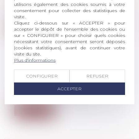
Droit du travail - Employeurs
utilisons également des cookies soumis à votre
Quelle que soit l’origine de l’inaptitude
consentement pour collecter des statistiques de
physique du salarié, l’employeur n’...
visite.
Cliquez ci-dessous sur « ACCEPTER » pour
Lire la suite
accepter le dépôt de l'ensemble des cookies ou
sur « CONFIGURER » pour choisir quels cookies
nécessitant votre consentement seront déposés
(cookies statistiques), avant de continuer votre
visite du site.
Plus d'informations
PRIME ANNUELLE : UN SALARIÉ
CONFIGURER
REFUSER
ABSENT LORS DU VERSEMENT ?
Droit du travail - Salariés
ACCEPTER
Question fréquente et pas toujours facile :
le salarié doit-il être présent p...
Lire la suite