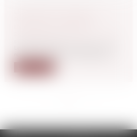
LE MINISTRE DU TRAVAIL A
PRÉSENTÉ LA RÉFORME DE
L'ASSURANCE CHÔMAGE
Droit du travail - Employeurs
/
Droit de la
protection sociale
Le Ministre du Travail a présenté lundi la
réforme de l'assurance chômage app...
Lire la suite
<<
<
...
3
4
5
6
7
8
9
...
>
>>