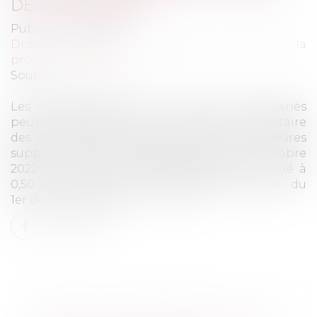
DE 250 SALARIÉS
Publié le :
21/12/2022
Droit du travail - Employeurs
/
Droit de la
protection sociale
Source :
www.urssaf.fr
Les entreprises de 20 à moins de 250 salariés
peuvent bénéficier d’une déduction forfaitaire
des cotisations patronales au titre des heures
supplémentaires effectuées depuis le 1er octobre
2022. Le montant de cette déduction est fixé à
0,50 € par heure supplémentaire (décret du
1er décembre 2022)...
Lire la suite
HEURES SUPPLÉMENTAIRES : UNE