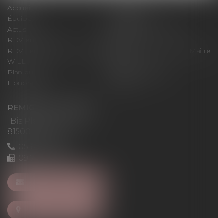
Accueil
Le cabinet
Équipe
Expertises
Actus
Pour un RDV efficace
RDV en ligne
Contact
RDV en ligne avec Maître
RDV en ligne avec Maître
WILL
LEVAN
Plan du site
Mentions légales
Honoraires
Articles
REMIGI-WILL-LEVAN
1Bis Place du Foirail
81500 Lavaur
05 63 58 23 64
09 72 65 69 95
NOUS CONTACTER
NOUS LOCALISER