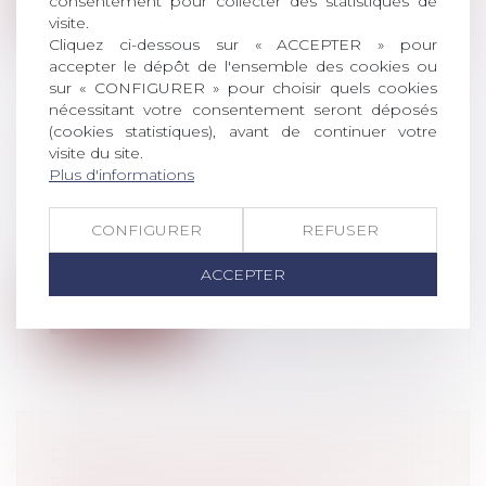
Lire la suite
consentement pour collecter des statistiques de
visite.
Cliquez ci-dessous sur « ACCEPTER » pour
accepter le dépôt de l'ensemble des cookies ou
sur « CONFIGURER » pour choisir quels cookies
nécessitant votre consentement seront déposés
(cookies statistiques), avant de continuer votre
LA PROCÉDURE D'ORDONNANCE
visite du site.
PÉNALE POUR UN DÉLIT OU UNE
Plus d'informations
CONTRAVENTION
Droit pénal
/
Procédure pénale
CONFIGURER
REFUSER
L’ordonnance pénale est une procédure
pénale simplifiée pouvant être proposée...
ACCEPTER
Lire la suite
PROJET DE LOI PARQUET
EUROPÉEN ET JUSTICE PÉNALE