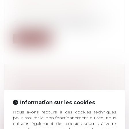
CONDITIONS PORTANT SUR LA
PUBLICITÉ DE L’AUDIENCE
Droit pénal
/
Procédure pénale
La Cour de cassation rappelle les règles
relatives à la publicité des débats...
Lire la suite
DÉLITS NON INTENTIONNELS :
RAPPEL DES CONDITIONS
D’ENGAGEMENT DE LA
RESPONSABILITÉ PÉNALE
Information sur les cookies
Droit pénal
/
Procédure pénale
Par cet arrêt, la Cour de cassation opère
Nous avons recours à des cookies techniques
quelques précisions utiles s’agissa...
pour assurer le bon fonctionnement du site, nous
utilisons également des cookies soumis à votre