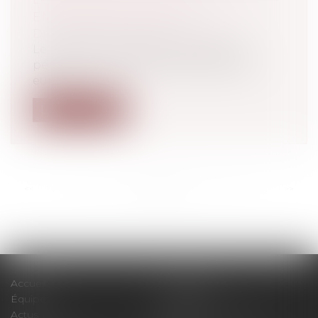
ENVIRONNEMENTALE
Droit pénal
/
Procédure pénale
Le projet de loi adapte la procédure
pénale française au nouveau Parquet
euro...
Lire la suite
<<
<
...
24
25
26
27
28
29
30
...
>
>>
Accueil
Le cabinet
Équipe
Expertises
Actus
Pour un RDV efficace