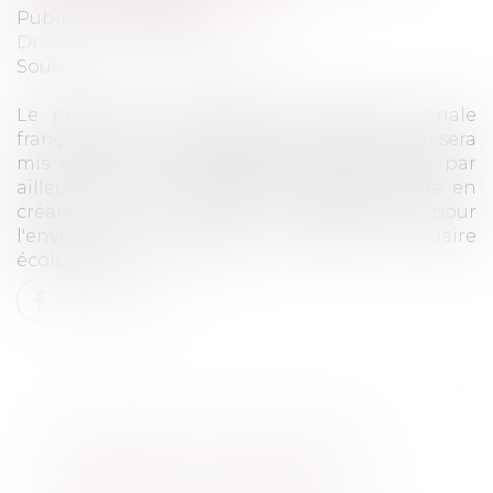
Publié le :
27/02/2020
Droit pénal
/
Procédure pénale
Source :
www.vie-publique.fr
Le projet de loi adapte la procédure pénale
française au nouveau Parquet européen, qui sera
mis en place en novembre 2020. Il rénove, par
ailleurs, la justice pénale environnementale en
créant de nouvelles juridictions pour
l'environnement et une convention judiciaire
écologique...
Lire la suite
PLACEMENT EN DÉTENTION
PROVISOIRE : RAPPEL DES