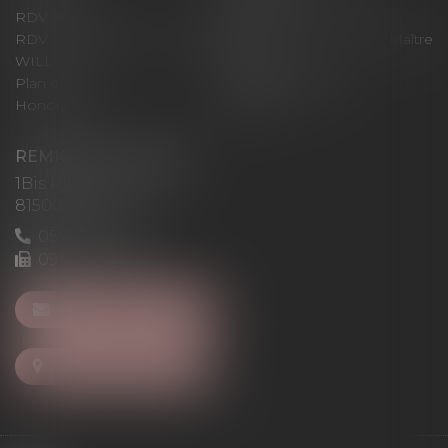
RDV en ligne
Contact
RDV en ligne avec Maître
RDV en ligne avec Maître
WILL
LEVAN
Plan du site
Mentions légales
Honoraires
Articles
REMIGI-WILL-LEVAN
1Bis Place du Foirail
81500 Lavaur
05 63 58 23 64
09 72 65 69 95
NOUS CONTACTER
NOUS LOCALISER