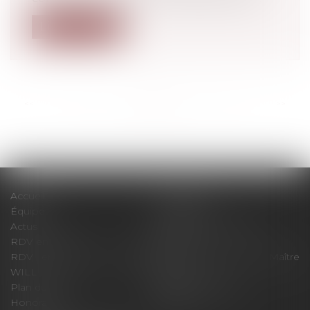
Lire la suite
<<
<
...
20
21
22
23
24
25
26
...
>
>>
Accueil
Le cabinet
Équipe
Expertises
Actus
Pour un RDV efficace
RDV en ligne
Contact
RDV en ligne avec Maître
RDV en ligne avec Maître
WILL
LEVAN
Plan du site
Mentions légales
Honoraires
Articles