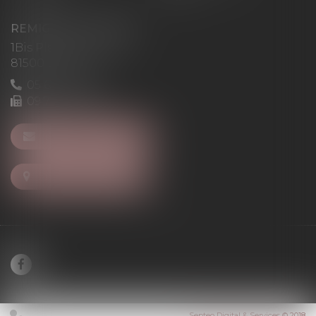
REMIGI-WILL-LEVAN
1Bis Place du Foirail
81500 Lavaur
05 63 58 23 64
09 72 65 69 95
NOUS CONTACTER
NOUS LOCALISER
Septeo Digital & Services © 2018