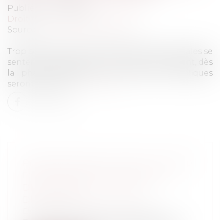
Publié le :
01/10/2020
Droit pénal
/
Procédure pénale
Source :
www.lechorepublicain.fr
Trop souvent, les victimes d’infractions pénales se
sentent oubliées avant le procès. Dorénavant, dès
la phase d’enquête, leurs besoins spécifiques
seront évalués...
Lire la suite
PRINCIPE NE BIS IN IDEM : QUAND
ESCROQUERIE ET FAUX SONT
DEUX INFRACTIONS BIEN
DISTINCTES
Droit pénal
/
Procédure pénale