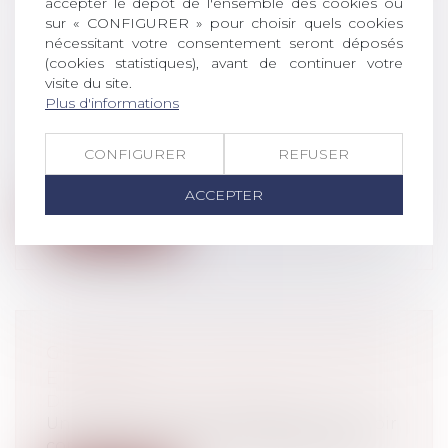
accepter le dépôt de l'ensemble des cookies ou
sur « CONFIGURER » pour choisir quels cookies
CONSTITUTION DE PARTIE CIVILE :
nécessitant votre consentement seront déposés
(cookies statistiques), avant de continuer votre
DES CONDITIONS STRICTES ET
visite du site.
RÉDHIBITOIRES
Plus d'informations
Droit pénal
/
Procédure pénale
Dans deux arrêts complémentaires du
CONFIGURER
REFUSER
8 septembre 2020, deux associations de
pr...
ACCEPTER
Lire la suite
GARDE À VUE : PRINCIPE, DURÉE
ET DROITS
Droit pénal
/
Procédure pénale
Une personne qui est soupçonnée d'avoir
commis un crime ou un délit peut être...