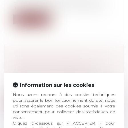
Des caisses d’assurance maladie et des
mutuelles, alertées par une forte prog...
Lire la suite
INFRACTIONS PÉNALES : LES
BESOINS DES VICTIMES ÉVALUÉES
DÈS LA PHASE D'ENQUÊTE
Droit pénal
/
Procédure pénale
Trop souvent, les victimes d’infractions
Information sur les cookies
pénales se sentent oubliées avant le...
Nous avons recours à des cookies techniques
pour assurer le bon fonctionnement du site, nous
Lire la suite
utilisons également des cookies soumis à votre
consentement pour collecter des statistiques de
visite.
Cliquez ci-dessous sur « ACCEPTER » pour