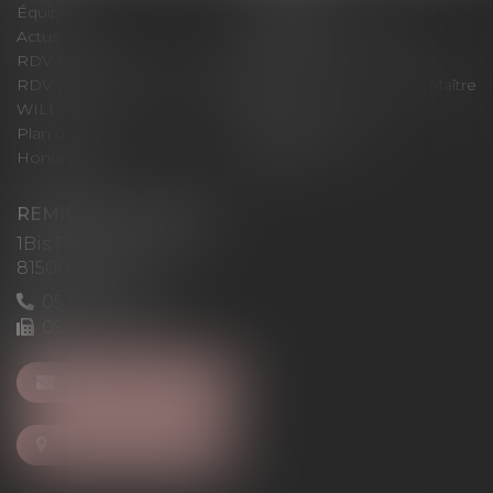
Équipe
Expertises
Actus
Pour un RDV efficace
RDV en ligne
Contact
RDV en ligne avec Maître
RDV en ligne avec Maître
WILL
LEVAN
Plan du site
Mentions légales
Honoraires
Articles
REMIGI-WILL-LEVAN
1Bis Place du Foirail
81500 Lavaur
05 63 58 23 64
09 72 65 69 95
NOUS CONTACTER
NOUS LOCALISER