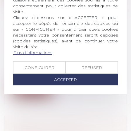
utilisons également des cookies soumis à votre
consentement pour collecter des statistiques de
visite.
Cliquez ci-dessous sur « ACCEPTER » pour
accepter le dépôt de l'ensemble des cookies ou
sur « CONFIGURER » pour choisir quels cookies
FINANCEMENT DES DROITS DE
nécessitant votre consentement seront déposés
SUCCESSION : LE PRÊT BANCAIRE
(cookies statistiques), avant de continuer votre
FIDUCIAIRE
visite du site.
Droit de la famille, des personnes et de
Plus d'informations
leur patrimoine
/
Patrimoine et
succession
CONFIGURER
REFUSER
Le règlement des droits de succession, qui
doivent être acquittés six mois ap...
ACCEPTER
Lire la suite
HÉRITAGE : POURQUOI ET