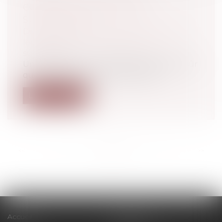
COMMENT REFUSER UNE
SUCCESSION ?
Droit de la famille, des personnes et de
leur patrimoine
/
Patrimoine et
succession
Un héritage, ça ne se refuse pas ? Bien sûr
que si ! Et vous avez même intérê...
Lire la suite
<<
<
...
26
27
28
29
30
31
32
...
>
>>
Accueil
Le cabinet