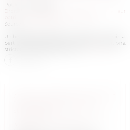
Publié le :
09/09/2020
Droit de la famille, des personnes et de leur
patrimoine
/
Patrimoine et succession
Source :
www.bfmtv.com
Un héritier peut être déclaré indigne à recevoir sa
part d'héritage. Mais sous certaines conditions,
strictement encadrées par la loi.
Lire la suite
CERTAINS HÉRITIERS N’ONT PAS LE
DROIT DE RENONCER À UNE
SUCCESSION
Droit de la famille, des personnes et de
leur patrimoine
/
Patrimoine et