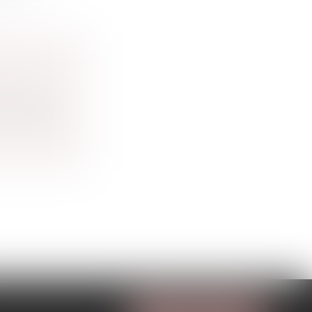
ine et
romper, à...