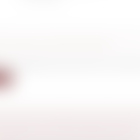
LITÉ DE L’ACTION EN RÉSILIATION POURSUI
 CO-HÉRITIER DU BAILLEUR DÉCÉDÉ
 famille, des personnes et de leur patrimoine
/
Patrimo
er est recevable à poursuivre seul l’action en résiliation
ite
UTION DANS LE PAIEMENT DES DETTES SOCI
NSTITUER UN AVANTAGE CONSTITUTIF D’UN
 INDIRECTE À CE TITRE RAPPORTABLE À L