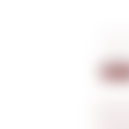
RECEVABI
UN SEUL
Droit de la
succession
Le co-hériti
Lire la su
SUBSTIT
PEUT CO
DONATION