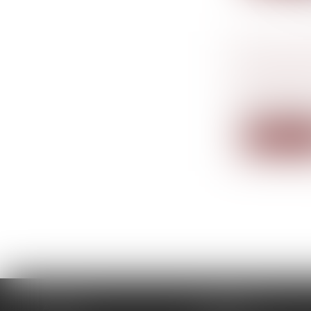
DÉCLARAT
Droit de la
succession
Une nouvell
Lire la su
Accueil
Le cabinet