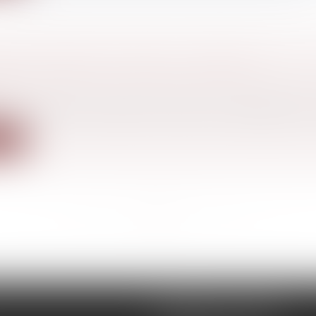
ION D'IMPÔT ET DROIT À L'ERREUR
 famille, des personnes et de leur patrimoine
/
Patrimo
e loi institutionnalise le droit des contribuables à se t
ite
<<
<
...
28
29
30
31
32
33
34
...
>
>>
REMIGI-WILL-LEVAN