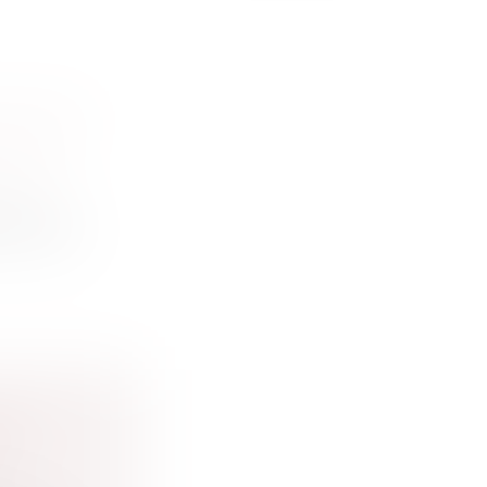
VIE PAR
ine et
 intent...
ALES
E
A