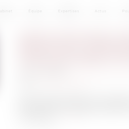
cabinet
Équipe
Expertises
Actus
Pou
SUBSTITUTION DANS LE P
SOCIALES PEUT CONSTIT
CONSTITUTIF D’UNE DONA
TITRE RAPPORTABLE À LA
Publié le :
01/07/2020
Droit de la famille, des personnes et de leur 
Source :
actu.dalloz-etudiant.fr
Une mère s’était associée à son fils cadet a
plusieurs apports au capital de ces sociétés
en qualité de caution solidaire des dettes de c
comme gérant...
Lire la suite