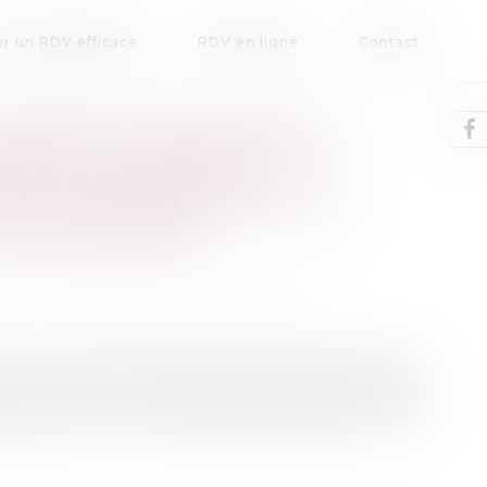
r un RDV efficace
RDV en ligne
Contact
AIEMENT DES DETTES
UER UN AVANTAGE
TION INDIRECTE À CE
 SUCCESSION
patrimoine
/
Patrimoine et succession
u sein de deux sociétés. Elle avait effectué
 et procédé au règlement de diverses sommes,
elles-ci, dont l’une d’elles employait son fils