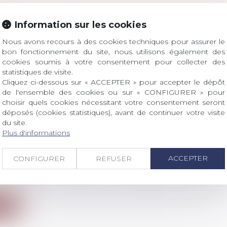
ION
 famille, des personnes et de leur patrimoine
/
Patrimo
Information sur les cookies
tait associée à son fils cadet au sein de deux sociétés. 
Nous avons recours à des cookies techniques pour assurer le
bon fonctionnement du site, nous utilisons également des
ite
cookies soumis à votre consentement pour collecter des
statistiques de visite.
Cliquez ci-dessous sur « ACCEPTER » pour accepter le dépôt
de l'ensemble des cookies ou sur « CONFIGURER » pour
choisir quels cookies nécessitant votre consentement seront
déposés (cookies statistiques), avant de continuer votre visite
du site.
ATAIRE SUCCESSORAL NE PEUT ÊTRE DÉSI
Plus d'informations
IR À UN PARTAGE
 famille, des personnes et de leur patrimoine
/
Patrimo
ACCEPTER
CONFIGURER
REFUSER
mettant fin à l’indivision, un mandataire successoral 
ite