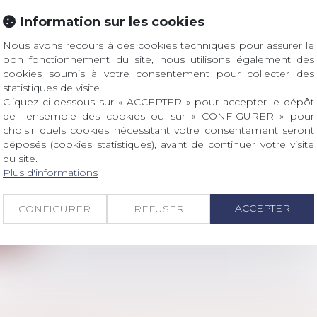
Information sur les cookies
ite
Nous avons recours à des cookies techniques pour assurer le
bon fonctionnement du site, nous utilisons également des
cookies soumis à votre consentement pour collecter des
statistiques de visite.
Cliquez ci-dessous sur « ACCEPTER » pour accepter le dépôt
de l'ensemble des cookies ou sur « CONFIGURER » pour
ISIR LE TUTEUR, LE JUGE N'EST PAS LIÉ PA
choisir quels cookies nécessitant votre consentement seront
DE PROTECTION FUTURE CONCLU PRÉCÉD
déposés (cookies statistiques), avant de continuer votre visite
 famille, des personnes et de leur patrimoine
/
Patrimo
du site.
Plus d'informations
ment d’un mandat de protection future entre une mère 
ACCEPTER
CONFIGURER
REFUSER
ite