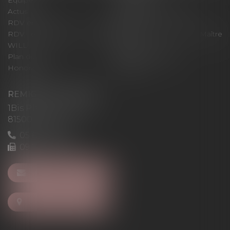
Équipe
Expertises
Actus
Pour un RDV efficace
RDV en ligne
Contact
RDV en ligne avec Maître
RDV en ligne avec Maître
WILL
LEVAN
Plan du site
Mentions légales
Honoraires
Articles
REMIGI-WILL-LEVAN
1Bis Place du Foirail
81500 Lavaur
05 63 58 23 64
09 72 65 69 95
NOUS CONTACTER
NOUS LOCALISER