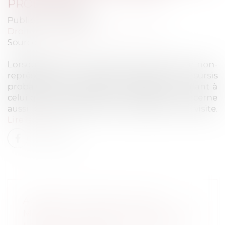
PROBATOIRE
Publié le :
24/05/2022
Droit pénal
/
Droit pénal des mineurs
Source :
www.efl.fr
Lorsqu'un parent condamné au pénal pour non-
représentation d'enfant bénéficie d'un sursis
probatoire sous condition de remettre l'enfant à
celui qui en a la garde, cette obligation concerne
aussi les bénéficiaires d'un simple droit de visite.
Lire la suite
AGRESSION SEXUELLE SUR
MINEUR : LE POINT DE DÉPART DE