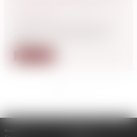
LA CHAMBRE CRIMINELLE PRÉCISE
LES MODALITÉS DU SURSIS
PROBATOIRE
Droit pénal
/
Droit pénal des mineurs
Lorsqu'un parent condamné au pénal
pour non-représentation d'enfant
bénéficie...
Lire la suite
<<
<
1
2
3
4
5
6
7
...
>
>>
Accueil
Le cabinet