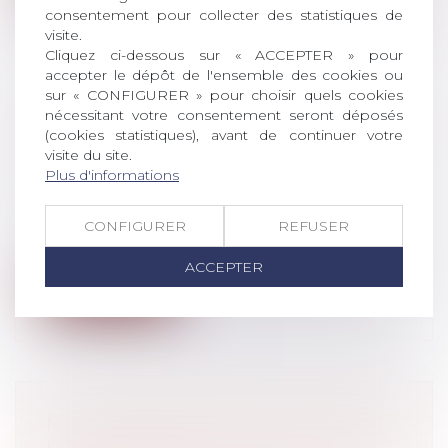
consentement pour collecter des statistiques de
visite.
Cliquez ci-dessous sur « ACCEPTER » pour
accepter le dépôt de l'ensemble des cookies ou
sur « CONFIGURER » pour choisir quels cookies
LUTTE CONTRE LES ABUS SEXUELS
nécessitant votre consentement seront déposés
SUR LES ENFANTS: LA COMMISSION
(cookies statistiques), avant de continuer votre
visite du site.
PROPOSE DE NOUVELLES RÈGLES
Plus d'informations
POUR PROTÉGER LES ENFANTS
Droit pénal
/
Droit pénal des mineurs
CONFIGURER
REFUSER
La Commission présente, ce jour, une
nouvelle proposition législative de l'UE...
ACCEPTER
Lire la suite
NON-REPRÉSENTATION D'ENFANT :