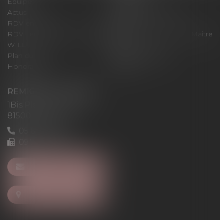
Équipe
Expertises
Actus
Pour un RDV efficace
RDV en ligne
Contact
RDV en ligne avec Maître
RDV en ligne avec Maître
WILL
LEVAN
Plan du site
Mentions légales
Honoraires
Articles
REMIGI-WILL-LEVAN
1Bis Place du Foirail
81500 Lavaur
05 63 58 23 64
09 72 65 69 95
NOUS CONTACTER
NOUS LOCALISER