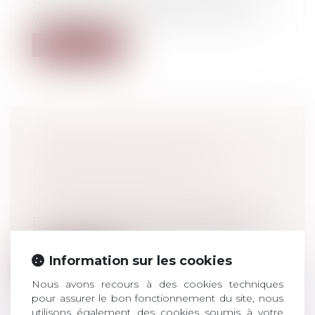
Un homme est accusé de travail dissimulé,
d’obtention d’un paiement ou d’une...
Lire la suite
DÉLIT DE BANQUEROUTE ET
INACTION : L’INFRACTION EST
CARACTÉRISÉE EN CAS
D’AGISSEMENTS FRAUDULEUX
Droit pénal
/
Droit pénal des affaires
En matière de délit de banqueroute par
augmentation du passif, l’infraction n...
Information sur les cookies
Lire la suite
Nous avons recours à des cookies techniques
pour assurer le bon fonctionnement du site, nous
utilisons également des cookies soumis à votre