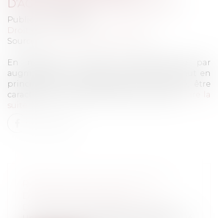
D’AGISSEMENTS FRAUDULEUX
Publié le :
15/02/2023
Droit pénal
/
Droit pénal des affaires
Source :
www.lemag-juridique.com
En matière de délit de banqueroute par
augmentation du passif, l’infraction ne peut en
principe, et par jurisprudence constante, être
caractérisée compte tenu d’une inaction...
Lire la
suite
RAPPEL SUR LA MOTIVATION
D’UNE CONFISCATION
Droit pénal
/
Droit pénal des affaires