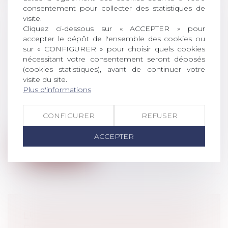
consentement pour collecter des statistiques de
visite.
Cliquez ci-dessous sur « ACCEPTER » pour
L’OBLIGATION POUR LA
accepter le dépôt de l'ensemble des cookies ou
JURIDICTION DE SE PRONONCER,
sur « CONFIGURER » pour choisir quels cookies
MÊME À HAUTEUR D’UN MONTANT
nécessitant votre consentement seront déposés
SYMBOLIQUE, EN MATIÈRE DE
(cookies statistiques), avant de continuer votre
visite du site.
PÉNALITÉ PROPORTIONNELLE
Plus d'informations
Droit pénal
/
Droit pénal des affaires
Une société spécialisée en métaux
CONFIGURER
REFUSER
précieux sanctionnée pour infraction aux
rè...
ACCEPTER
Lire la suite
LUTTE CONTRE LE BLANCHIMENT