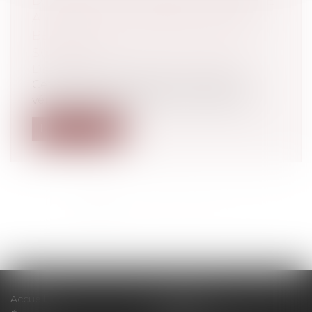
D'ARGENT : POURQUOI LA FRANCE
A SUSPENDU LE REGISTRE DES
BÉNÉFICIAIRES EFFECTIFS DES
SOCIÉTÉS
Droit pénal
/
Droit pénal des affaires
Cette liste permettait de connaître le
véritable propriétaire d’une entrepris...
Lire la suite
<<
<
1
2
3
4
5
6
7
...
>
>>
Accueil
Le cabinet