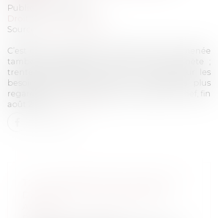
Publié le :
15/06/2020
Droit du travail - Salariés
Source :
www.lemonde.fr
C’est ce qu’on appelle une belle carrière, menée
tambour battant tout autour de la planète ;
trente-sept années à courir le monde pour les
besoins de l’information de la chaîne la plus
regardée de France, jusqu’à la surprise de chef, fin
août 2017...
Lire la suite
TF1 CONDAMNÉE POUR TRAVAIL
DISSIMULÉ ET LICENCIEMENT
ABUSIF