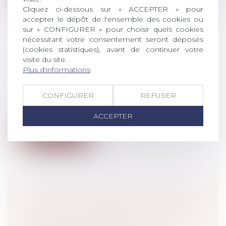
Cliquez ci-dessous sur « ACCEPTER » pour
accepter le dépôt de l'ensemble des cookies ou
sur « CONFIGURER » pour choisir quels cookies
nécessitant votre consentement seront déposés
(cookies statistiques), avant de continuer votre
QUEL ENVIRONNEMENT DE
visite du site.
TRAVAIL POST-COVID ?
Plus d'informations
Droit du travail - Salariés
Steelcase, spécialiste du mobilier de
CONFIGURER
REFUSER
bureau et de l’aménagement d’espaces
de...
ACCEPTER
Lire la suite
LE FORFAIT MOBILITÉS DURABLES
PEUT DÈS À PRÉSENT ÊTRE MIS EN
PLACE PAR LES ENTREPRISES