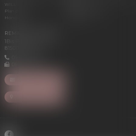
WILL
LEVAN
Plan du site
Mentions légales
Honoraires
Articles
REMIGI-WILL-LEVAN
1Bis Place du Foirail
81500 Lavaur
05 63 58 23 64
09 72 65 69 95
NOUS CONTACTER
NOUS LOCALISER