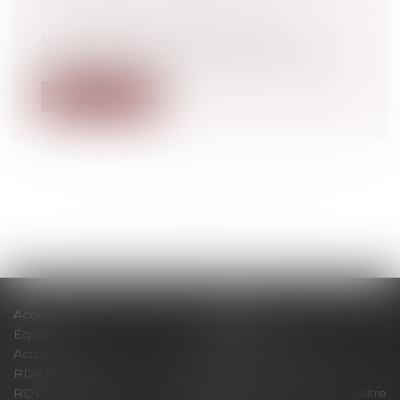
Droit du travail - Salariés
L'article 82 de la loi 2019-1428 du 24
décembre 2019 d'orientation des mobili...
Lire la suite
<<
<
...
31
32
33
34
35
36
37
...
>
>>
Accueil
Le cabinet
Équipe
Expertises
Actus
Pour un RDV efficace
RDV en ligne
Contact
RDV en ligne avec Maître
RDV en ligne avec Maître