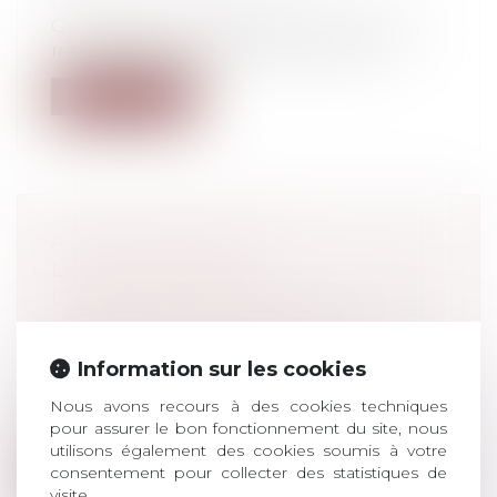
Droit du travail - Salariés
C’est ce qu’on appelle une belle carrière,
menée tambour battant tout autour...
Lire la suite
ACTIVITÉ PARTIELLE :
L’ATTESTATION DE
L’ÉTABLISSEMENT D’ACCUEIL DE
L’ENFANT EST OBLIGATOIRE
DEPUIS LE 2 JUIN 2020
Information sur les cookies
Droit du travail - Salariés
Les salariés vulnérables face au Covid-19,
Nous avons recours à des cookies techniques
ainsi que les personnes partageant...
pour assurer le bon fonctionnement du site, nous
utilisons également des cookies soumis à votre
consentement pour collecter des statistiques de
Lire la suite
visite.