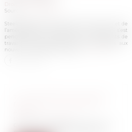
Droit du travail - Salariés
Source :
www.forbes.fr
Steelcase, spécialiste du mobilier de bureau et de
l’aménagement d’espaces de travail, s’est
penchée sur le futur de nos environnements de
travail. Ces derniers devront être adaptés aux
nouveaux impératifs sanitaires...
Lire la suite
TF1 CONDAMNÉE POUR TRAVAIL
DISSIMULÉ ET LICENCIEMENT
ABUSIF
Droit du travail - Salariés
C’est ce qu’on appelle une belle carrière,
menée tambour battant tout autour...