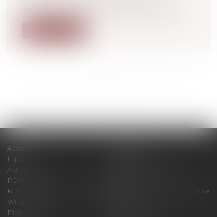
décembre 2019 d'orientation des mobili...
Lire la suite
<<
<
...
31
32
33
34
35
36
37
...
>
>>
Accueil
Le cabinet
Équipe
Expertises
Actus
Pour un RDV efficace
RDV en ligne
Contact
RDV en ligne avec Maître
RDV en ligne avec Maître
WILL
LEVAN
Plan du site
Mentions légales