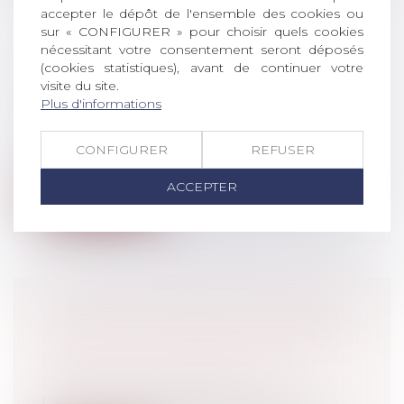
accepter le dépôt de l'ensemble des cookies ou
sur « CONFIGURER » pour choisir quels cookies
nécessitant votre consentement seront déposés
QUEL ENVIRONNEMENT DE
(cookies statistiques), avant de continuer votre
TRAVAIL POST-COVID ?
visite du site.
Droit du travail - Salariés
Plus d'informations
Steelcase, spécialiste du mobilier de
bureau et de l’aménagement d’espaces
CONFIGURER
REFUSER
de...
ACCEPTER
Lire la suite
LE FORFAIT MOBILITÉS DURABLES
PEUT DÈS À PRÉSENT ÊTRE MIS EN
PLACE PAR LES ENTREPRISES
Droit du travail - Salariés
L'article 82 de la loi 2019-1428 du 24