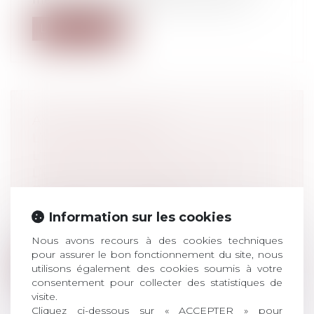
Lire la suite
ACTIVITÉ PARTIELLE :
L’ATTESTATION DE
L’ÉTABLISSEMENT D’ACCUEIL DE
L’ENFANT EST OBLIGATOIRE
DEPUIS LE 2 JUIN 2020
Droit du travail - Salariés
Information sur les cookies
Les salariés vulnérables face au Covid-19,
ainsi que les personnes partageant...
Nous avons recours à des cookies techniques
pour assurer le bon fonctionnement du site, nous
Lire la suite
utilisons également des cookies soumis à votre
consentement pour collecter des statistiques de
visite.
Cliquez ci-dessous sur « ACCEPTER » pour