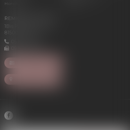
Honoraires
Articles
REMIGI-WILL-LEVAN
1Bis Place du Foirail
81500 Lavaur
05 63 58 23 64
09 72 65 69 95
NOUS CONTACTER
NOUS LOCALISER