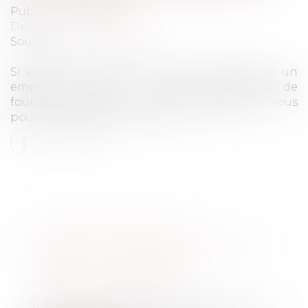
Publié le :
06/12/2021
Droit du travail - Salariés
Source :
www.challenges.fr
Si vous avez signé un contrat de travail avec un
employeur, celui-ci est dans l'obligation de
fournir du travail. Si ce n'est pas le cas, vous
pouvez l'attaquer en justice.
Lire la suite
SUSPENSION ABUSIVE DU
CONTRAT DE TRAVAIL DU SALARIÉ
INAPTE : ATTENTION À LA
RÉSILIATION JUDICIAIRE !
Droit du travail - Salariés