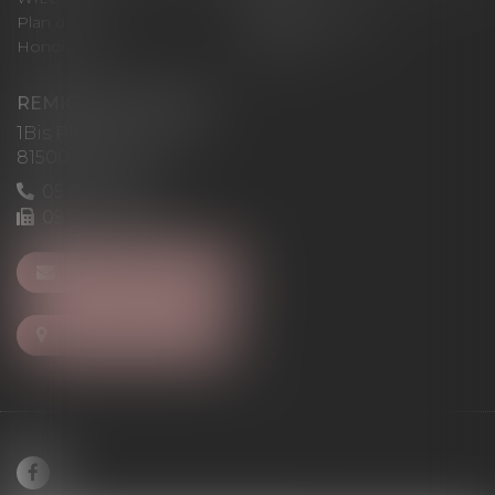
Plan du site
Mentions légales
Honoraires
Articles
REMIGI-WILL-LEVAN
1Bis Place du Foirail
81500 Lavaur
05 63 58 23 64
09 72 65 69 95
NOUS CONTACTER
NOUS LOCALISER