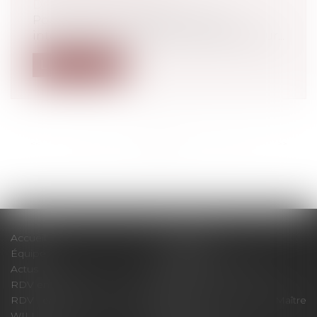
Droit du travail - Salariés
Pour la Cour de cassation, l'action
intentée par un comité d'entreprise pour...
Lire la suite
<<
<
...
12
13
14
15
16
17
18
...
>
>>
Accueil
Le cabinet
Équipe
Expertises
Actus
Pour un RDV efficace
RDV en ligne
Contact
RDV en ligne avec Maître
RDV en ligne avec Maître
WILL
LEVAN