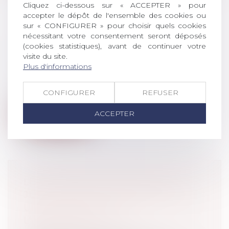
Cliquez ci-dessous sur « ACCEPTER » pour
accepter le dépôt de l'ensemble des cookies ou
sur « CONFIGURER » pour choisir quels cookies
POUVEZ-VOUS RESTER SALARIÉ SI
nécessitant votre consentement seront déposés
AUCUN TRAVAIL NE VOUS EST
(cookies statistiques), avant de continuer votre
visite du site.
FOURNI PAR VOTRE HIÉRARCHIE?
Plus d'informations
Droit du travail - Salariés
Si vous avez signé un contrat de travail
CONFIGURER
REFUSER
avec un employeur, celui-ci est dans...
ACCEPTER
Lire la suite
LE CSE NE PEUT PAS AGIR EN
JUSTICE POUR FAIRE RESPECTER
UN ENGAGEMENT DE
L'EMPLOYEUR