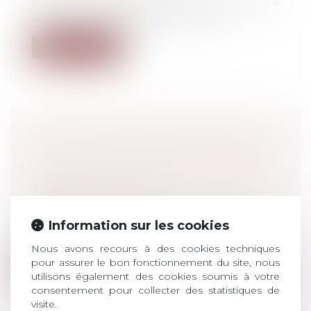
Maintenir délibérément un salarié déclaré
inapte à son poste de travail par l...
Lire la suite
DOIT ÊTRE CONSIDÉRÉ COMME
NUL, LE LICENCIEMENT PRONONCÉ
EN REPRÉSAILLES D’UNE SAISINE
PRUD’HOMALE
Droit du travail - Salariés
Le recours systématique à des heures
Information sur les cookies
supplémentaires, portant la durée du tra...
Nous avons recours à des cookies techniques
pour assurer le bon fonctionnement du site, nous
Lire la suite
utilisons également des cookies soumis à votre
consentement pour collecter des statistiques de
visite.