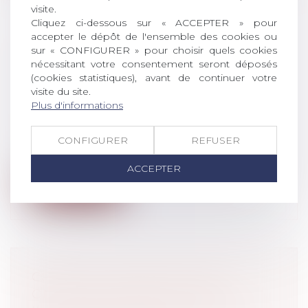
visite.
Cliquez ci-dessous sur « ACCEPTER » pour
accepter le dépôt de l'ensemble des cookies ou
CONGÉS PAYÉS ET
sur « CONFIGURER » pour choisir quels cookies
FRACTIONNEMENT DU CONGÉ
nécessitant votre consentement seront déposés
PRINCIPAL : LE SALARIÉ NE PEUT
(cookies statistiques), avant de continuer votre
visite du site.
PAS RENONCER À SES DROITS
Plus d'informations
DANS SON CONTRAT DE TRAVAIL
Droit du travail - Salariés
CONFIGURER
REFUSER
Lorsque le congé principal du salarié est
fractionné, ce fractionnement lui p...
ACCEPTER
Lire la suite
COVID-19 : LES DIFFICULTÉS
ORGANISATIONNELLES SONT