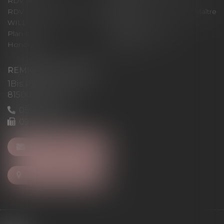
RDV en ligne
Contact
RDV en ligne avec Maître
RDV en ligne avec Maître
WILL
LEVAN
Plan du site
Mentions légales
Honoraires
Articles
REMIGI-WILL-LEVAN
1Bis Place du Foirail
81500 Lavaur
05 63 58 23 64
09 72 65 69 95
NOUS CONTACTER
NOUS LOCALISER