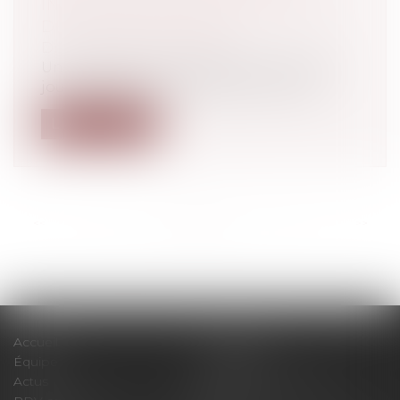
INSUFFISANTES POUR IMPOSER
DES JOURS DE REPOS
Droit du travail - Salariés
Un employeur peut imposer la prise de
jours de repos à ses salariés à conditi...
Lire la suite
<<
<
...
18
19
20
21
22
23
24
...
>
>>
Accueil
Le cabinet
Équipe
Expertises
Actus
Pour un RDV efficace