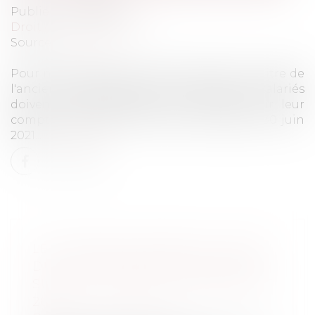
Publié le :
22/06/2021
Droit du travail - Salariés
Source :
www.efl.fr
Pour ne pas perdre leurs droits acquis au titre de
l'ancien droit individuel à la formation, les salariés
doivent impérativement les transférer sur leur
compte personnel de formation jusqu'au 30 juin
2021...
Lire la suite
LES HEURES ACQUISES AU TITRE
DU DIF DOIVENT ÊTRE INSCRITES
SUR LE CPF AVANT LE 1ER JUILLET
2021