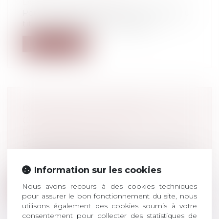
Droit du travail - Salariés
Pour ne pas perdre leurs droits acquis au
titre de l'ancien droit individuel...
Lire la suite
DE NOUVELLES MESURES
CONCERNANT LES CONGÉS PAYÉS
DES TRAVAILLEURS
Droit du travail - Salariés
Si actuellement le gouvernement autorise
un employeur à imposer 6 jours de co...
Information sur les cookies
Lire la suite
Nous avons recours à des cookies techniques
pour assurer le bon fonctionnement du site, nous
utilisons également des cookies soumis à votre
consentement pour collecter des statistiques de