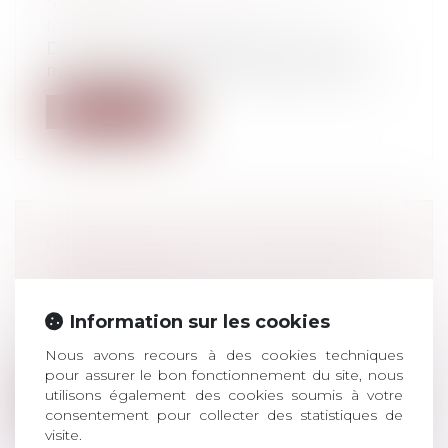
SALARIÉ
Droit du travail - Salariés
Dans un arrêt largement publié du 18
mars dernier, la cour de Cassation ajout...
Lire la suite
CORONAVIRUS : LE DISPOSITIF DE
« PRIME MACRON » EST ASSOUPLI
ET PROLONGÉ
Droit du travail - Salariés
Information sur les cookies
Dans le contexte de l’état d’urgence
Nous avons recours à des cookies techniques
sanitaire lié à l’épidémie de Covid-19,...
pour assurer le bon fonctionnement du site, nous
utilisons également des cookies soumis à votre
Lire la suite
consentement pour collecter des statistiques de
visite.