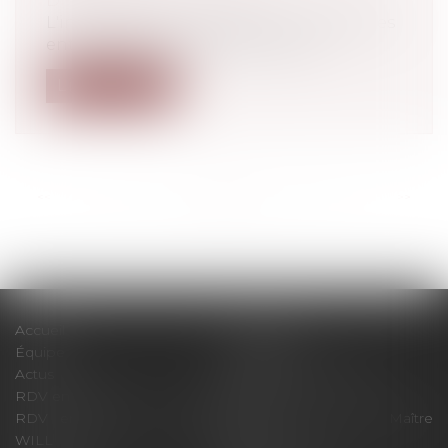
Droit du travail - Salariés
L'incertitude dans laquelle se trouvent les
entreprises sur leur avenir écono...
Lire la suite
<<
<
...
33
34
35
36
37
38
39
...
>
>>
Accueil
Le cabinet
Équipe
Expertises
Actus
Pour un RDV efficace
RDV en ligne
Contact
RDV en ligne avec Maître
RDV en ligne avec Maître
WILL
LEVAN