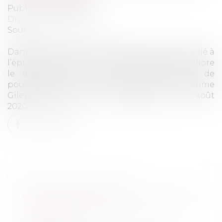
Publié le :
15/04/2020
Droit du travail - Salariés
Source :
www.efl.fr
Dans le contexte de l’état d’urgence sanitaire lié à
l’épidémie de Covid-19, le gouvernement améliore
le dispositif de la prime exceptionnelle de
pouvoir d’achat, dite « prime Macron » ou « prime
Gilets jaunes » et le prolonge jusqu’à fin août
2020...
Lire la suite
PREUVE DES HEURES
SUPPLÉMENTAIRES : CHANGEMENT
DE TERMINOLOGIE POUR LE