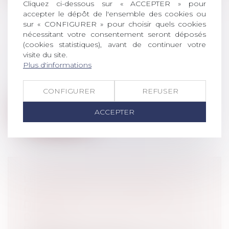
Cliquez ci-dessous sur « ACCEPTER » pour
accepter le dépôt de l'ensemble des cookies ou
sur « CONFIGURER » pour choisir quels cookies
nécessitant votre consentement seront déposés
UNE DISCRIMINATION À
(cookies statistiques), avant de continuer votre
visite du site.
L’EMBAUCHE FONDÉE SUR L’ÂGE
Plus d'informations
Droit du travail - Salariés
De septembre à octobre 2019, le réseau
social LinkedIn a fait appel au cabine...
CONFIGURER
REFUSER
Lire la suite
ACCEPTER
LE CORONAVIRUS JUSTIFIE-T-IL LA
RUPTURE D'UNE PROMESSE
D'EMBAUCHE OU D'UNE PÉRIODE
D'ESSAI ?