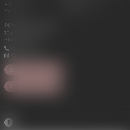
Plan du site
Mentions légales
Honoraires
Articles
REMIGI-WILL-LEVAN
1Bis Place du Foirail
81500 Lavaur
05 63 58 23 64
09 72 65 69 95
NOUS CONTACTER
NOUS LOCALISER