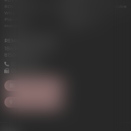
RDV en ligne
Contact
RDV en ligne avec Maître
RDV en ligne avec Maître
WILL
LEVAN
Plan du site
Mentions légales
Honoraires
Articles
REMIGI-WILL-LEVAN
1Bis Place du Foirail
81500 Lavaur
05 63 58 23 64
09 72 65 69 95
NOUS CONTACTER
NOUS LOCALISER