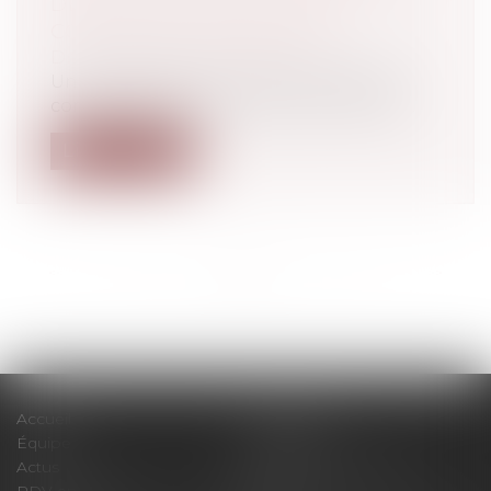
DES FAITS D’OBSTRUCTION
COMMIS PAR UN SALARIÉ
Droit du travail - Employeurs
Un fait d’obstruction à une enquête de
concurrence ou à l’instruction commis...
Lire la suite
<<
<
...
10
11
12
13
14
15
16
...
>
>>
Accueil
Le cabinet
Équipe
Expertises
Actus
Pour un RDV efficace