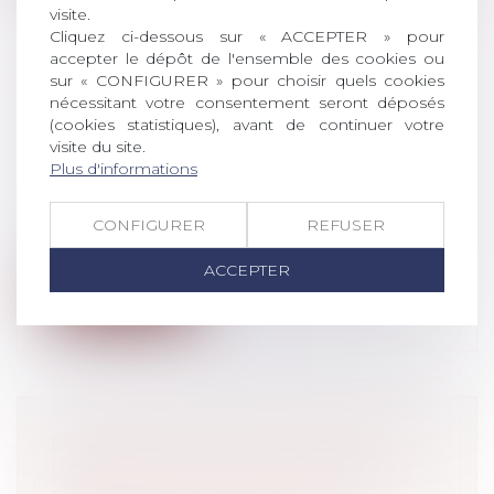
visite.
Cliquez ci-dessous sur « ACCEPTER » pour
accepter le dépôt de l'ensemble des cookies ou
sur « CONFIGURER » pour choisir quels cookies
REFUS D’UNE MUTATION POUR
nécessitant votre consentement seront déposés
DES RAISONS RELIGIEUSES : LA
(cookies statistiques), avant de continuer votre
visite du site.
JUSTIFICATION DE LA SANCTION
Plus d'informations
DISCIPLINAIRE
Droit du travail - Employeurs
CONFIGURER
REFUSER
La mutation disciplinaire d’un salarié ne
constitue pas une discrimination di...
ACCEPTER
Lire la suite
ENQUÊTES DE CONCURRENCE :
L’ENTREPRISE EST RESPONSABLE