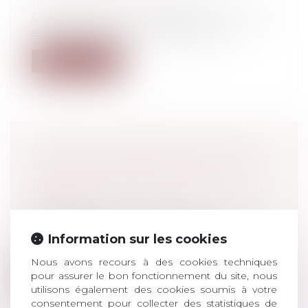
Droit du travail - Employeurs
Chaque année au plus tard le 1er mars, les
entreprises d’au moins 50 salariés...
Lire la suite
COVID-19 : RECONDUCTION DES
MESURES PERMETTANT LA PRISE
DE REPAS SUR LES LIEUX DE
TRAVAIL
Droit du travail - Employeurs
En raison de la poursuite de la crise
Information sur les cookies
sanitaire liée à la Covid-19, les mesur...
Nous avons recours à des cookies techniques
pour assurer le bon fonctionnement du site, nous
Lire la suite
utilisons également des cookies soumis à votre
consentement pour collecter des statistiques de