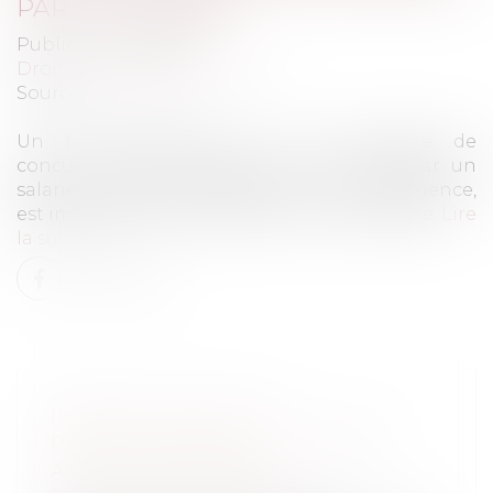
PAR UN SALARIÉ
Publié le :
01/02/2022
Droit du travail - Employeurs
Source :
www.efl.fr
Un fait d’obstruction à une enquête de
concurrence ou à l’instruction commis par un
salarié, intentionnellement ou par négligence,
est imputable à l’entreprise dont il fait partie.
Lire
la suite
INDEX DE L’ÉGALITÉ
PROFESSIONNELLE À PUBLIER
AVANT LE 1ER MARS