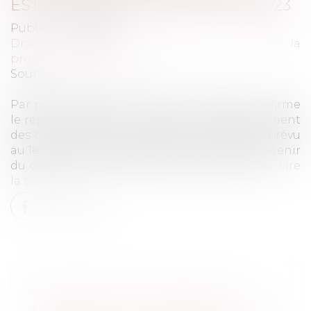
EST REPORTÉ AU 1ER JANVIER 2023
Publié le :
26/08/2021
Droit du travail - Employeurs
/
Droit de la
protection sociale
Source :
www.legisocial.fr
Par publication du 17 juin 2021, l’URSSAF confirme
le report de l’entrée en vigueur du recouvrement
des cotisations AGIRC-ARRCO, initialement prévu
au 1er janvier 2022, au 1er janvier 2023 afin de tenir
du contexte économique de sortie de crise...
Lire
la suite
CONGÉ HOSPITALISATION DU
NOUVEAU-NÉ : LA CPAM RAPPELLE