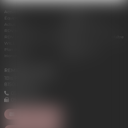
Accueil
Le cabinet
Équipe
Expertises
Actus
Pour un RDV efficace
RDV en ligne
Contact
RDV en ligne avec Maître
RDV en ligne avec Maître
WILL
LEVAN
Plan du site
Mentions légales
Honoraires
Articles
REMIGI-WILL-LEVAN
1Bis Place du Foirail
81500 Lavaur
05 63 58 23 64
09 72 65 69 95
NOUS CONTACTER