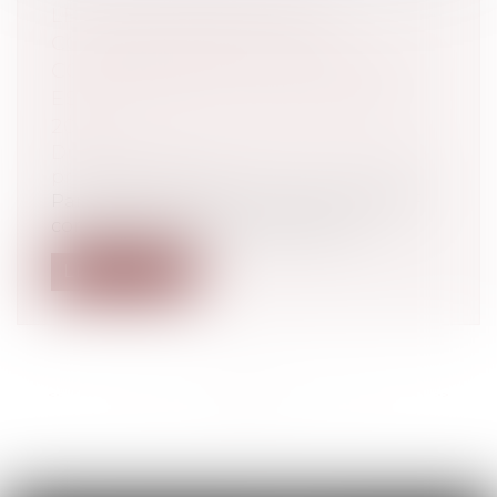
LE RECOUVREMENT DES
COTISATIONS DE RETRAITE
COMPLÉMENTAIRE PAR L’URSSAF
EST REPORTÉ AU 1ER JANVIER
2023
Droit du travail - Employeurs
/
Droit de la
protection sociale
Par publication du 17 juin 2021, l’URSSAF
confirme le report de l’entrée en v...
Lire la suite
<<
<
...
13
14
15
16
17
18
19
...
>
>>