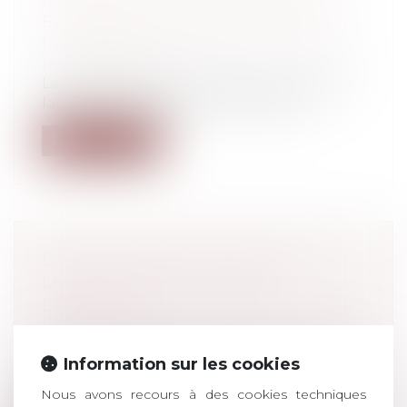
ET PRÉCISE LE RÉGIME ACTUEL
Droit du travail - Employeurs
/
Droit de la
protection sociale
La CPAM diffuse une circulaire au sein de
laquelle sont apportées plusieurs p...
Lire la suite
L’URSSAF : BILAN 2020 DE LA
LUTTE CONTRE LE TRAVAIL
DISSIMULÉ
Droit du travail - Employeurs
/
Droit de la
protection sociale
Information sur les cookies
En 2020, l’Urssaf a redressé 605,7 millions
d’euros de cotisations au titre d...
Nous avons recours à des cookies techniques