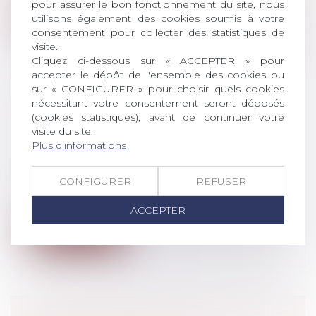
pour assurer le bon fonctionnement du site, nous
Lire la suite
utilisons également des cookies soumis à votre
consentement pour collecter des statistiques de
visite.
Cliquez ci-dessous sur « ACCEPTER » pour
accepter le dépôt de l'ensemble des cookies ou
sur « CONFIGURER » pour choisir quels cookies
nécessitant votre consentement seront déposés
PROPOSITIONS DE LOIS SUR LOIS
(cookies statistiques), avant de continuer votre
DE FINANCEMENT SÉCURITÉ
visite du site.
SOCIALE
Plus d'informations
Droit du travail - Employeurs
/
Droit de la
protection sociale
CONFIGURER
REFUSER
Le 19 juillet, l'Assemblée nationale a
adopté en première lecture, avec modif...
ACCEPTER
Lire la suite