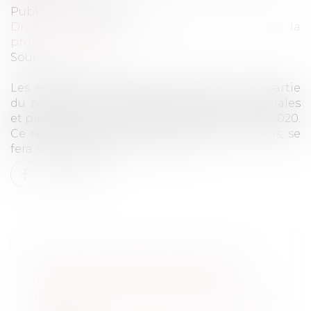
Publié le :
26/03/2020
Droit du travail - Employeurs
/
Droit de la
protection sociale
Source :
www.efl.fr
Les employeurs peuvent reporter tout ou partie
du paiement à l'Urssaf des cotisations salariales
et patronales dont l’échéance est au 15 mars 2020.
Ce report, qui pourra aller jusqu’à trois mois, se
fera sans pénalité...
Lire la suite
SANCTION CONSÉCUTIVE À UN
ENVOI TARDIF DE L’ARRÊT DE
TRAVAIL : LE JUGE NE PEUT PAS LA