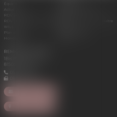
Équipe
Expertises
Actus
Pour un RDV efficace
RDV en ligne
Contact
RDV en ligne avec Maître
RDV en ligne avec Maître
WILL
LEVAN
Plan du site
Mentions légales
Honoraires
Articles
REMIGI-WILL-LEVAN
1Bis Place du Foirail
81500 Lavaur
05 63 58 23 64
09 72 65 69 95
NOUS CONTACTER
NOUS LOCALISER