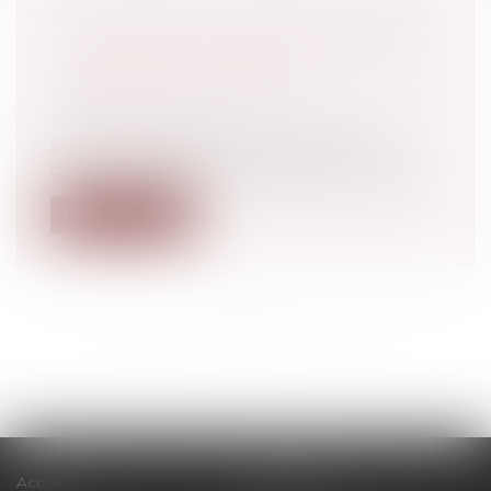
LA CHARTE DU COTISANT URSSAF
ACTUALISÉE POUR TENIR COMPTE
DU DROIT À L’ERREUR
Droit du travail - Employeurs
/
Droit de la
protection sociale
Sous certaines conditions, avant un
contrôle URSSAF, vous recevez un avis de...
Lire la suite
<<
<
...
30
31
32
33
34
35
36
...
>
>>
Accueil
Le cabinet