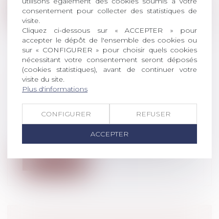
utilisons également des cookies soumis à votre
Lire la suite
consentement pour collecter des statistiques de
visite.
Cliquez ci-dessous sur « ACCEPTER » pour
accepter le dépôt de l'ensemble des cookies ou
sur « CONFIGURER » pour choisir quels cookies
nécessitant votre consentement seront déposés
(cookies statistiques), avant de continuer votre
COVID-19 : LE REPORT DE
visite du site.
L’ÉCHÉANCE URSSAF DU 15 MARS
Plus d'informations
2020 ?
Droit du travail - Employeurs
/
Droit de la
CONFIGURER
REFUSER
protection sociale
Les employeurs peuvent reporter tout ou
ACCEPTER
partie du paiement à l'Urssaf des cot...
Lire la suite