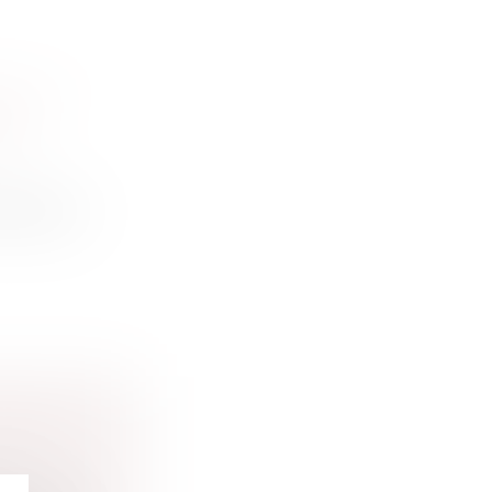
ALD’S
S »
fluenceurs
RANTIE