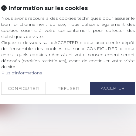
 d'acheter un produit qui ne fonctionne pas au mome
Information sur les cookies
Nous avons recours à des cookies techniques pour assurer le
ite
bon fonctionnement du site, nous utilisons également des
cookies soumis à votre consentement pour collecter des
statistiques de visite.
Cliquez ci-dessous sur « ACCEPTER » pour accepter le dépôt
de l'ensemble des cookies ou sur « CONFIGURER » pour
choisir quels cookies nécessitant votre consentement seront
déposés (cookies statistiques), avant de continuer votre visite
CE DE TÉLÉPHONE MOBILE : LE MÉDIATEUR 
du site.
CROQUERIES”
Plus d'informations
a consommation
n de la publication de son rapport annuel ce 30 août 20
ACCEPTER
CONFIGURER
REFUSER
ite