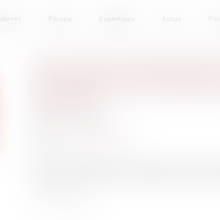
cabinet
Équipe
Expertises
Actus
Pou
L’UFC-QUE CHOISIR PORT
MCDONALD’S POUR DES «
COMMERCIALES TROMPEUS
ENFANTS
Publié le :
21/10/2021
Droit de la consommation
Source :
www.lemonde.fr
La chaîne de restauration rapide aurait fait 
avant ses produits sur Youtube, sans mention
Lire la suite