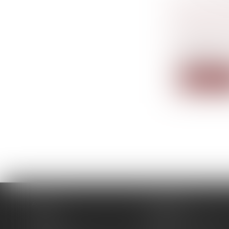
AIRBNB 
DÉFAUT 
Droit de l
Des contrôl
société a...
Lire la su
Accueil
Le cabinet
Équipe
Expertises
Actus
Pour un RDV efficace