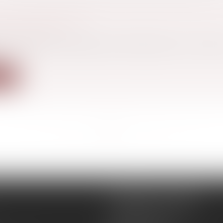
ÉCOPE D'UNE AMENDE DE 300.000 EUROS P
D'INFORMATIONS
a consommation
es menés par la Répression des fraudes ont conclu qu
ite
<<
<
...
6
7
8
9
10
11
12
...
>
>>
REMIGI-WILL-LEVAN
1Bis Place du Foirail
81500 Lavaur