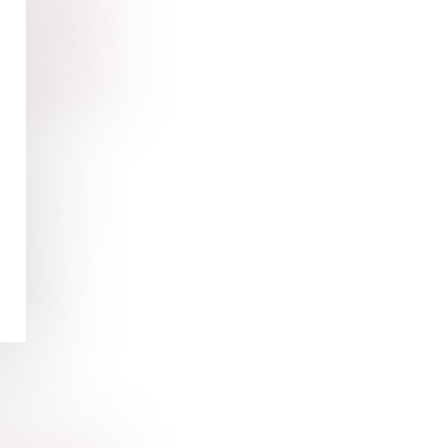
nt de son
FUSTIGE
21, le