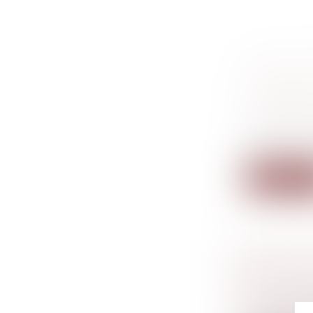
L’UFC-Q
POUR DE
VISANT L
Droit de l
La chaîne d
p...
Lire la su
ACHAT D
LÉGALE 
Droit de l