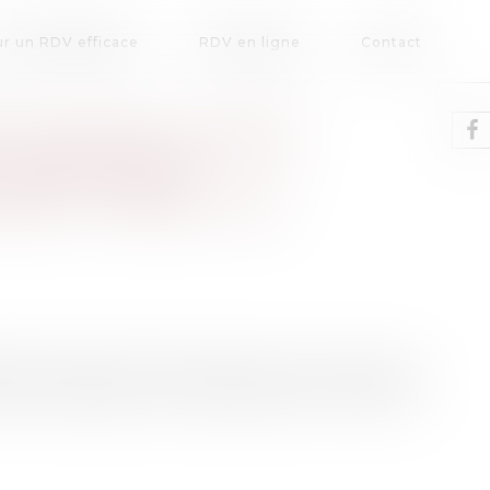
r un RDV efficace
RDV en ligne
Contact
E PLAINTE CONTRE
 PRATIQUES
ES » VISANT LES
appel à de jeunes influenceurs pour mettre en
ner l’existence d’un partenariat commercial.