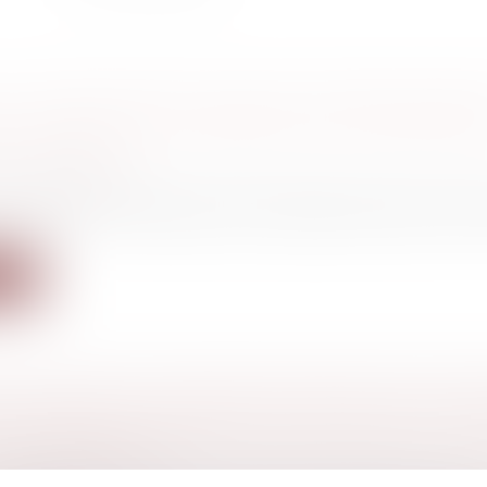
UE CHOISIR PORTE PLAINTE CONTRE MCDON
S « PRATIQUES COMMERCIALES TROMPEUSE
ES ENFANTS
a consommation
e restauration rapide aurait fait appel à de jeunes in
ite
'UN PRODUIT : COMMENT S'APPLIQUE LA GA
DE CONFORMITÉ ?
a consommation