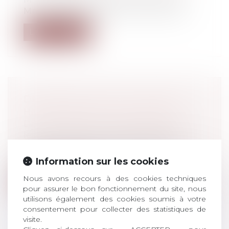
Mme la garde des sceaux, ministre de l...
Lire la suite
DIVORCE SANS JUGE : ASPECTS
HISTORIQUES ET JURIDIQUES
Droit de la famille, des personnes et de
leur patrimoine
/
Divorce et séparation
Entré en vigueur le 1er janvier 2017, le
nouvel article 229-1 du Code civil p...
Information sur les cookies
Nous avons recours à des cookies techniques
Lire la suite
pour assurer le bon fonctionnement du site, nous
utilisons également des cookies soumis à votre
consentement pour collecter des statistiques de
visite.