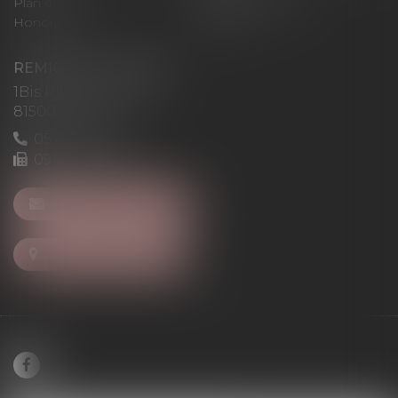
Plan du site
Mentions légales
Honoraires
Articles
REMIGI-WILL-LEVAN
1Bis Place du Foirail
81500 Lavaur
05 63 58 23 64
09 72 65 69 95
NOUS CONTACTER
NOUS LOCALISER