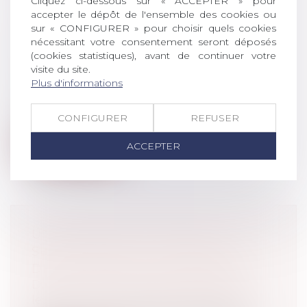
Cliquez ci-dessous sur « ACCEPTER » pour
accepter le dépôt de l'ensemble des cookies ou
INFLUENCE DU COVID-19 SUR LA
sur « CONFIGURER » pour choisir quels cookies
PROCÉDURE DE DIVORCE
nécessitant votre consentement seront déposés
(cookies statistiques), avant de continuer votre
Droit de la famille, des personnes et de
visite du site.
leur patrimoine
/
Divorce et séparation
Plus d'informations
Le Coronavirus impacte toutes les
procédures dont celle de divorce bien
enten...
CONFIGURER
REFUSER
Lire la suite
ACCEPTER
UN NOUVEAU PAS POUR LE
SERVICE PUBLIC DE VERSEMENT
DES PENSIONS ALIMENTAIRES
Droit de la famille, des personnes et de
leur patrimoine
/
Divorce et séparation