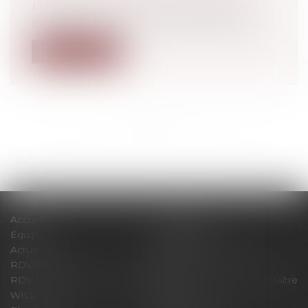
Madame Christelle Dubos, secrétaire
d’État auprès du ministre des Solidarités...
Lire la suite
<<
<
...
7
8
9
10
11
12
13
...
>
>>
Accueil
Le cabinet
Équipe
Expertises
Actus
Pour un RDV efficace
RDV en ligne
Contact
RDV en ligne avec Maître
RDV en ligne avec Maître
WILL
LEVAN