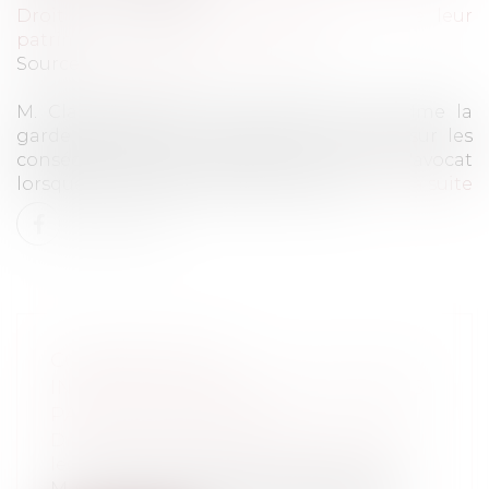
Droit de la famille, des personnes et de leur
patrimoine
/
Divorce et séparation
Source :
www.senat.fr
M. Claude Raynal attire l'attention de Mme la
garde des sceaux, ministre de la justice sur les
conséquences des divorces par acte d'avocat
lorsque l'un des époux est binational...
Lire la suite
CONSÉQUENCES
INTERNATIONALES DES DIVORCES
PAR ACTE D'AVOCAT
Droit de la famille, des personnes et de
leur patrimoine
/
Divorce et séparation
M. Claude Raynal attire l'attention de