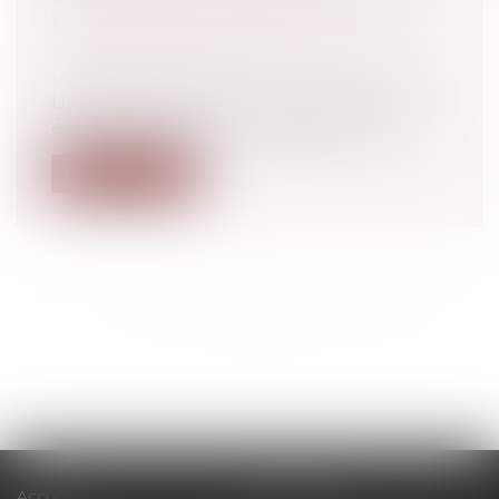
PATHOLOGIE AU TABLEAU DES
MALADIES PROFESSIONNELLES
Droit du travail - Employeurs
/
Droit de la
protection sociale
Une société conteste l’opposabilité à son
égard de la prise en charge par une...
Lire la suite
<<
<
...
319
320
321
322
323
324
325
...
>
>>
Accueil
Le cabinet