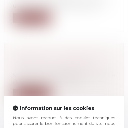
une erreur dans la rémunération d’u...
Lire la suite
VOIE DE FAIT : L’EXIGENCE DE LA
RÉUNION POUR CONDAMNER
Droit pénal
/
Procédure pénale
Si les infractions pénales font l’objet d’une
classification tripartite dépen...
Lire la suite
Information sur les cookies
Nous avons recours à des cookies techniques
pour assurer le bon fonctionnement du site, nous