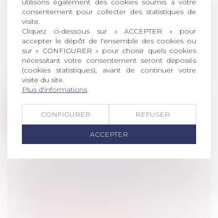
utilisons également des cookies soumis à votre
ICPE : LE NON RESPECT DE LA
consentement pour collecter des statistiques de
RÉGLEMENTATION PEUT
visite.
CONSTITUER UN TROUBLE
Cliquez ci-dessous sur « ACCEPTER » pour
accepter le dépôt de l'ensemble des cookies ou
COMMERCIAL ET UN ACTE DE
sur « CONFIGURER » pour choisir quels cookies
CONCURRENCE DÉLOYALE
nécessitant votre consentement seront déposés
Droit commercial
/
Droit de la
(cookies statistiques), avant de continuer votre
concurrence
visite du site.
Le juge civil estime que le non-respect de
Plus d'informations
la réglementation des ICPE peut co...
CONFIGURER
REFUSER
Lire la suite
ACCEPTER
EXPOSITION AU RISQUE ET
INTERPRÉTATION DE LA
CLASSIFICATION DE LA