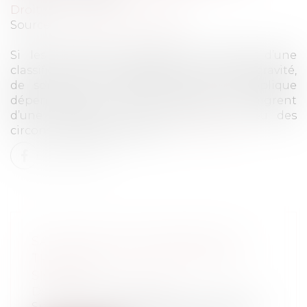
Droit pénal
/
Procédure pénale
Source :
www.dalloz-actualite.fr
Si les infractions pénales font l’objet d’une
classification tripartite dépendant de leur gravité,
de sorte que le régime qu’on leur applique
dépend de leur nature, certains faits migrent
d’une catégorie à une autre par le jeu des
circonstances aggravantes...
Lire la suite
SANCTION DU SALARIÉ POUR
TROP-PERÇU DE SALAIRE NON
SIGNALÉ
Droit du travail - Salariés
Si vous vous apercevez que vous avez fait