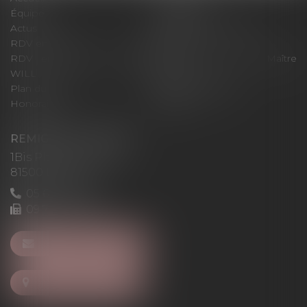
Équipe
Expertises
Actus
Pour un RDV efficace
RDV en ligne
Contact
RDV en ligne avec Maître
RDV en ligne avec Maître
WILL
LEVAN
Plan du site
Mentions légales
Honoraires
Articles
REMIGI-WILL-LEVAN
1Bis Place du Foirail
81500 Lavaur
05 63 58 23 64
09 72 65 69 95
NOUS CONTACTER
NOUS LOCALISER