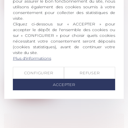
pour assurer le bon fonctionnement du site, nous
utilisons également des cookies soumis à votre
consentement pour collecter des statistiques de
visite.
Cliquez ci-dessous sur « ACCEPTER » pour
accepter le dépôt de l'ensemble des cookies ou
sur « CONFIGURER » pour choisir quels cookies
VIOLENCES CONJUGALES :
nécessitant votre consentement seront déposés
CONDITIONS D’OBTENTION DE
(cookies statistiques), avant de continuer votre
L’ORDONNANCE DE PROTECTION
visite du site.
(NPU) Droit de la famille
Plus d'informations
La délivrance d’une ordonnance de
protection suppose que le juge constate
CONFIGURER
REFUSER
qu'...
ACCEPTER
Lire la suite
JOUR DE CARENCE : CE QUI