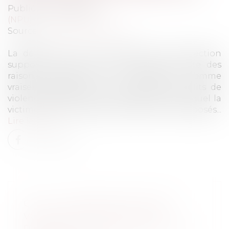
Publié le :
01/04/2020
(NPU) Droit de la famille
Source :
actu.dalloz-etudiant.fr
La délivrance d’une ordonnance de protection
suppose que le juge constate qu'il existe des
raisons sérieuses de considérer comme
vraisemblables tant la commission des faits de
violence allégués que le danger actuel auquel la
victime ou un ou plusieurs enfants sont exposés...
Lire la suite
CJUE : L'INDEMNISATION DES
VOYAGEURS POUR VOLS EN