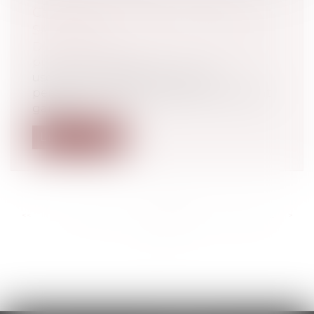
CHANGE AVEC L'ÉTAT D'URGENCE
SANITAIRE
Droit du travail - Employeurs
/
Droit de la
protection sociale
usqu'alors appliquée aux seules
personnes mises à l'isolement ou devant
garde...
Lire la suite
<<
<
...
274
275
276
277
278
279
280
...
>
>>