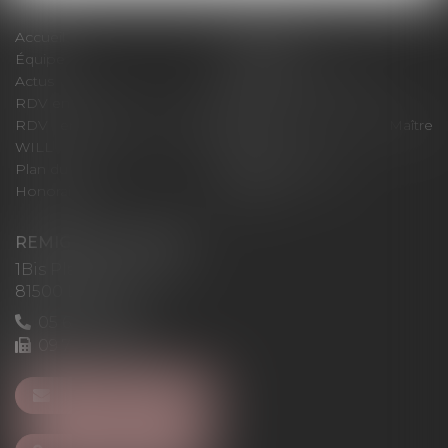
Accueil
Le cabinet
Équipe
Expertises
Actus
Pour un RDV efficace
RDV en ligne
Contact
RDV en ligne avec Maître
RDV en ligne avec Maître
WILL
LEVAN
Plan du site
Mentions légales
Honoraires
Articles
REMIGI-WILL-LEVAN
1Bis Place du Foirail
81500 Lavaur
05 63 58 23 64
09 72 65 69 95
NOUS CONTACTER