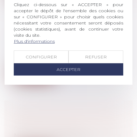
Cliquez ci-dessous sur « ACCEPTER » pour
accepter le dépôt de l'ensemble des cookies ou
sur « CONFIGURER » pour choisir quels cookies
nécessitant votre consentement seront déposés
(cookies statistiques), avant de continuer votre
LES TAUX AT MP DÉSORMAIS
visite du site.
MIEUX ENCADRÉS
Plus d'informations
Droit du travail - Employeurs
Alors que la période de notifications des
CONFIGURER
REFUSER
taux AT-MP 2019 bat son plein, les...
ACCEPTER
Lire la suite
RAPPEL DES DÉLAIS POUR AGIR
EN GARANTIE DES VICES CACHÉS
Droit de la consommation
Même si elle est exercée dans les 2 ans qui