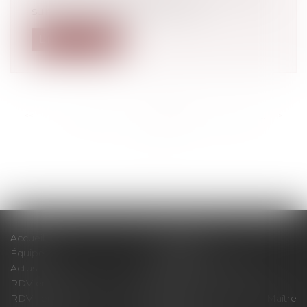
suivent la découverte du vice, l’...
Lire la suite
<<
<
...
375
376
377
378
379
380
381
...
>
>>
Accueil
Le cabinet
Équipe
Expertises
Actus
Pour un RDV efficace
RDV en ligne
Contact
RDV en ligne avec Maître
RDV en ligne avec Maître