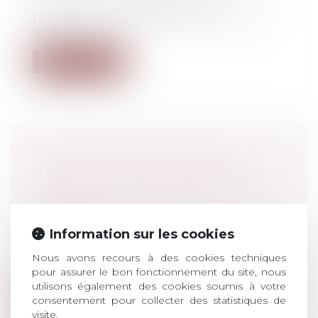
Fin janvier, Dominique Laurens,
procureure de la République, a réuni les
diff...
Lire la suite
RUPTURE CONVENTIONNELLE : LE
HARCÈLEMENT MORAL SEUL NE
SUFFIT PAS À ENTRAÎNER LA
NULLITÉ
Droit du travail - Salariés
Information sur les cookies
Pour la Cour de cassation, le fait de
conclure une rupture conventionnelle
Nous avons recours à des cookies techniques
da...
pour assurer le bon fonctionnement du site, nous
utilisons également des cookies soumis à votre
consentement pour collecter des statistiques de
Lire la suite
visite.