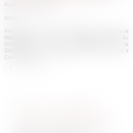
Publié le :
26/02/2019
Droit pénal
/
Droit pénal des mineurs
Source :
actu.fr
Fin janvier, Dominique Laurens, procureure de la
République, a réuni les différents acteurs du
Groupement Local de Traitement de la
Délinquance (GLTD) au quartier des Templiers à
Coulommiers...
Lire la suite
LA VILLE DE COULOMMIERS
ADOPTE UNE CONVENTION DE
RAPPEL À L'ORDRE DES MINEURS
Droit pénal
/
Droit pénal des mineurs