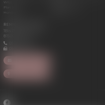
WILL
LEVAN
Plan du site
Mentions légales
Honoraires
Articles
REMIGI-WILL-LEVAN
1Bis Place du Foirail
81500 Lavaur
05 63 58 23 64
09 72 65 69 95
NOUS CONTACTER
NOUS LOCALISER