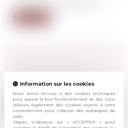
pourraient avoir à payer ses enfant...
Lire la suite
ENTRETIEN PRÉALABLE : QUE SE
PASSE-T-IL EN CAS DE
DÉFAILLANCE DE L’EMPLOYEUR ?
Droit du travail - Employeurs
En tant qu’employeur, lors de toute
Information sur les cookies
procédure de licenciement, vous devez
Nous avons recours à des cookies techniques
con...
pour assurer le bon fonctionnement du site, nous
utilisons également des cookies soumis à votre
Lire la suite
consentement pour collecter des statistiques de
visite.
Cliquez ci-dessous sur « ACCEPTER » pour
accepter le dépôt de l'ensemble des cookies ou