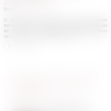
Droit du travail - Salariés
Source :
www.challenges.fr
Si vous travaillez le dimanche, selon le secteur
dans lequel vous travaillez, vous pouvez bénéficier
de certaines contreparties légales. Celles-ci
varient selon le domaine d'activité.
Lire la suite
PATRIMOINE. DONNER SA MAISON
POUR RÉDUIRE LES DROITS DE
SUCCESSION
Droit de la famille, des personnes et de
leur patrimoine
/
Patrimoine et
succession
Pour alléger les droits de succession que