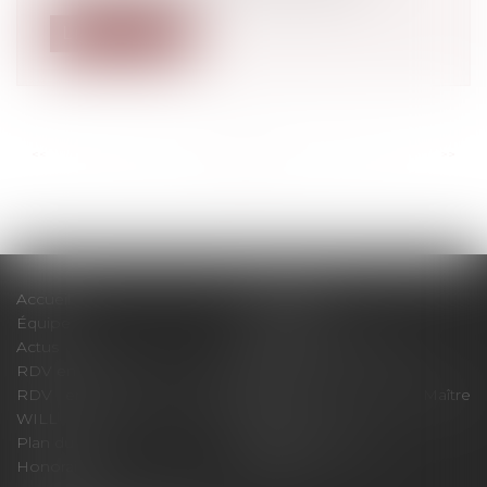
Lire la suite
<<
<
...
114
115
116
117
118
119
120
...
>
>>
Accueil
Le cabinet
Équipe
Expertises
Actus
Pour un RDV efficace
RDV en ligne
Contact
RDV en ligne avec Maître
RDV en ligne avec Maître
WILL
LEVAN
Plan du site
Mentions légales
Honoraires
Articles