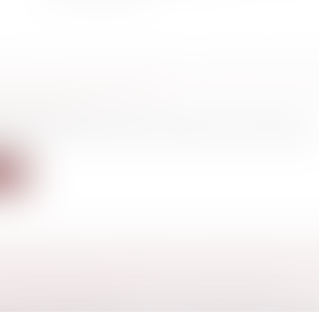
DUITS DU TRAVAIL FORCÉ POURRAIENT BIEN
DU MARCHÉ EUROPÉEN
a consommation
urd’hui que la Commission européenne doit présenter
 co...
ite
OMPARUTION DU DÉTENU LORS DU RECOUR
ITÉ DES CONDITIONS DE SA DÉTENTION
l
/
Procédure pénale
as la censure l’ordonnance par laquelle le président 