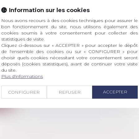
Information sur les cookies
ite
Nous avons recours à des cookies techniques pour assurer le
bon fonctionnement du site, nous utilisons également des
cookies soumis à votre consentement pour collecter des
statistiques de visite.
Cliquez ci-dessous sur « ACCEPTER » pour accepter le dépôt
de l'ensemble des cookies ou sur « CONFIGURER » pour
choisir quels cookies nécessitant votre consentement seront
OND DE LA SÉCURITÉ SOCIALE DEVRAIT AU
déposés (cookies statistiques), avant de continuer votre visite
DE 7 % EN 2023
du site.
avail - Employeurs
/
Droit de la protection sociale
Plus d'informations
pport de la commission des comptes de la sécurité soci
ACCEPTER
CONFIGURER
REFUSER
ite