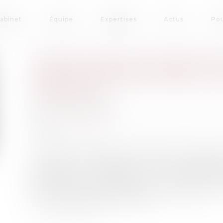
cabinet
Équipe
Expertises
Actus
Pou
TRANSMISSION PATRIMON
FAMILLE RECOMPOSÉE : Q
LÉGALES ?
Publié le :
05/10/2022
Droit de la famille, des personnes et de leur 
Source :
www.flf.fr
La famille recomposée est définie par l’INS
au moins un enfant issu d’une précédente 
françaises en 2020[2]. Or, une telle cel
patrimoniales importantes et complexes, nota
principales règles applicables...
Lire la suite