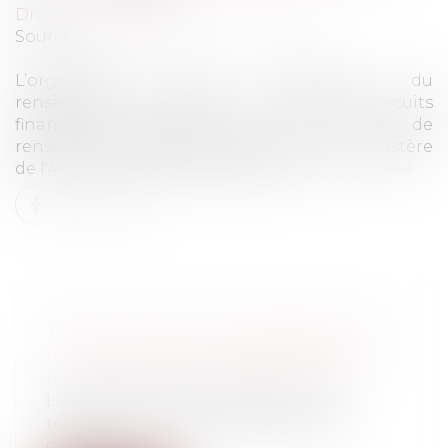
Droit pénal
/
Droit pénal des affaires
Source :
www.efl.fr
L’organisme Tracfin (Traitement du
renseignement et action contre les circuits
financiers clandestins) est un service de
renseignement placé sous l'autorité du Ministère
de l'Action et des Comptes publics...
Lire la suite
TRANSACTIONS IMMOBILIÈRES ET
LUTTE CONTRE LE BLANCHIMENT
Droit pénal
/
Droit pénal des affaires
L’organisme Tracfin (Traitement du
renseignement et action contre les
circuit...