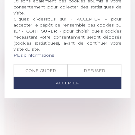
utilisons également des cookies soumis à votre
consentement pour collecter des statistiques de
L'EUROPE VA T'ELLE ASSOUPLIR SA
visite.
POSITION SUR L'ACQUISITION
Cliquez ci-dessous sur « ACCEPTER » pour
accepter le dépôt de l'ensemble des cookies ou
D’UNE ENTREPRISE DÉFAILLANTE ?
sur « CONFIGURER » pour choisir quels cookies
Droit commercial
/
Droit de la
nécessitant votre consentement seront déposés
concurrence
(cookies statistiques), avant de continuer votre
La dégradation de la santé financière de
visite du site.
nombreux secteurs pourrait conduire...
Plus d'informations
Lire la suite
CONFIGURER
REFUSER
ACCEPTER
INVESTIR DANS DES ÉQUIPEMENTS
DE PROTECTION AU TRAVAIL :
L’ASSURANCE MALADIE PROPOSE
UNE SUBVENTION POUR LES