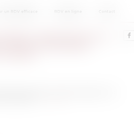
r un RDV efficace
RDV en ligne
Contact
 APRÈS L’ANNONCE DE LA
UT ÊTRE CONSIDÉRÉ
TRAVAIL
elle annonce dans la région d'Angers, vient
Une première...
Lire la suite