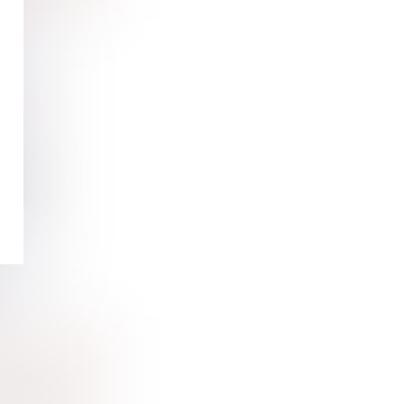
E UN
 région
te a été