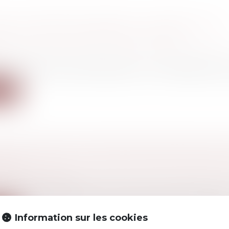
ON ALIMENTAIRE VERSÉE À L'ÉTRANGER EST
LE SI L'ÉTAT DE BESOIN EST ÉTABLI
 famille, des personnes et de leur patrimoine
/
Divorce
d'Etat illustre le cas dans lequel un contribuable qui ve
ite
MENT MORAL ET STRESS PROFESSIONNEL 
RISE
avail - Employeurs
ssionnel, harcèlement moral au travail, les qualificatifs
ite
Information sur les cookies