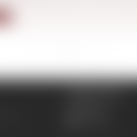
ite
<<
<
...
71
72
73
74
75
76
77
...
>
>>
REMIGI-WILL-LEVAN
1Bis Place du Foirail
81500 Lavaur
05 63 58 23 64
 Maître
09 72 65 69 95