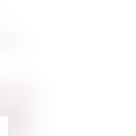
 et
rse une p...
DANS
 revêten...