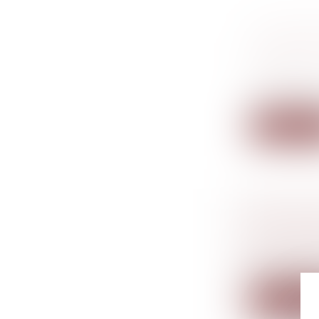
LA PENSI
DÉDUCTIB
Droit de la
séparation
Le Conseil 
Lire la su
HARCÈLE
L’ENTREP
Droit du tr
Stress profe
Lire la su