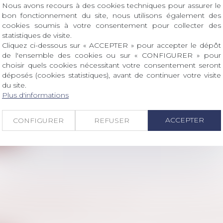
Nous avons recours à des cookies techniques pour assurer le
bon fonctionnement du site, nous utilisons également des
cookies soumis à votre consentement pour collecter des
statistiques de visite.
Cliquez ci-dessous sur « ACCEPTER » pour accepter le dépôt
DE D’UN SALARIÉ APRÈS L’ANNONCE DE LA
de l'ensemble des cookies ou sur « CONFIGURER » pour
RE D’UN SITE PEUT ÊTRE CONSIDÉRÉ COMM
choisir quels cookies nécessitant votre consentement seront
déposés (cookies statistiques), avant de continuer votre visite
T DU TRAVAIL
du site.
vail - Salariés
Plus d'informations
 intervenu au lendemain d’une telle annonce dans la
ACCEPTER
CONFIGURER
REFUSER
ite
PÉNITENTIAIRE EST PUBLIÉ
l
/
Procédure pénale
itentiaire entrera en vigueur le 1er mai 2022. Cette da