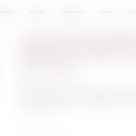
cabinet
Équipe
Expertises
Actus
Pou
LE SUICIDE D’UN SALARIÉ
FERMETURE D’UN SITE PE
COMME UN ACCIDENT DU 
Publié le :
25/04/2022
Droit du travail - Salariés
Source :
www.francetvinfo.fr
Un suicide, intervenu au lendemain d’une t
d’être reconnu comme un accident du travail. 