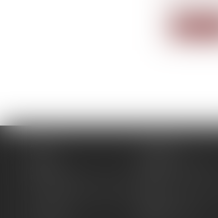
co...
Lire la su
Accueil
Le cabinet
Équipe
Expertises
Actus
Pour un RDV efficace
RDV en ligne
Contact
RDV en ligne avec Maître WILL
RDV en ligne avec
LEVAN
Plan du site
Mentions légales