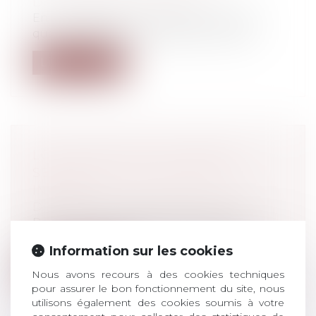
Droit du travail - Employeurs
En mars dernier nous vous informions
que vos obligations relatives à l’index...
Lire la suite
LOI 21 AVRIL 2021 : VIOLENCES
SEXUELLES SUR MINEURS ET
INCESTE
Droit pénal
/
Droit pénal des mineurs
Pour mieux protéger les enfants, la loi
crée de nouvelles infractions sexuell...
Information sur les cookies
Lire la suite
Nous avons recours à des cookies techniques
pour assurer le bon fonctionnement du site, nous
utilisons également des cookies soumis à votre