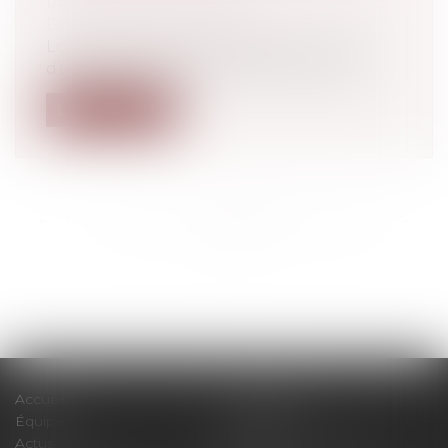
LE CALCUL DU TEG
Droit de la consommation
Lorsque le prêteur subordonne l’octroi
d’un prêt à la souscription d’une assu...
Lire la suite
<<
<
...
164
165
166
167
168
169
170
...
>
>>
Accueil
Le cabinet
Équipe
Expertises
Actus
Pour un RDV efficace