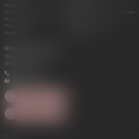
RDV en ligne
Contact
RDV en ligne avec Maître
RDV en ligne avec Maître
WILL
LEVAN
Plan du site
Mentions légales
Honoraires
Articles
REMIGI-WILL-LEVAN
1Bis Place du Foirail
81500 Lavaur
05 63 58 23 64
09 72 65 69 95
NOUS CONTACTER
NOUS LOCALISER