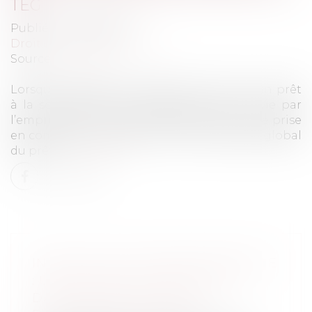
TEG
Publié le :
30/04/2021
Droit de la consommation
Source :
www.efl.fr
Lorsque le prêteur subordonne l’octroi d’un prêt
à la souscription d’une assurance sur la vie par
l’emprunteur, la prime d’assurance doit être prise
en compte pour déterminer le taux effectif global
du prêt...
Lire la suite
INDEX ÉGALITÉ PROFESSIONNELLE
: UNE NOUVELLE OBLIGATION
DANS QUELQUES JOURS