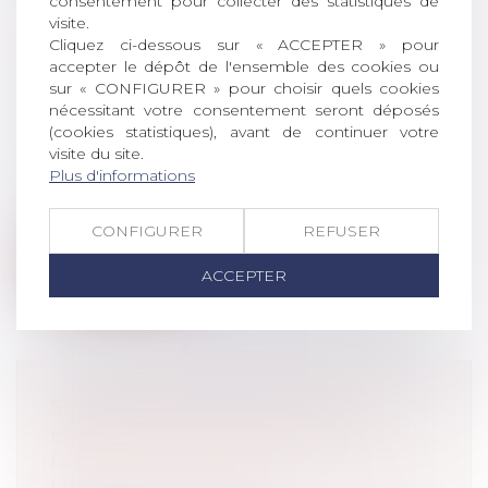
consentement pour collecter des statistiques de
visite.
Cliquez ci-dessous sur « ACCEPTER » pour
PRESTATION COMPENSATOIRE ET
accepter le dépôt de l'ensemble des cookies ou
sur « CONFIGURER » pour choisir quels cookies
CIRCONSTANCES ANTÉRIEURES AU
nécessitant votre consentement seront déposés
PRONONCÉ DU DIVORCE
(cookies statistiques), avant de continuer votre
Droit de la famille, des personnes et de
visite du site.
leur patrimoine
/
Divorce et séparation
Plus d'informations
Il résulte de l’article 270 du Code civil que
l’un des époux peut être tenu d...
CONFIGURER
REFUSER
Lire la suite
ACCEPTER
SI UNE ASSURANCE-VIE EST
EXIGÉE PAR LE PRÊTEUR, LA
PRIME DOIT ÊTRE INCLUSE DANS