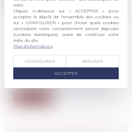
visite.
Cliquez ci-dessous sur « ACCEPTER » pour
accepter le dépôt de l'ensemble des cookies ou
sur « CONFIGURER » pour choisir quels cookies
nécessitant votre consentement seront déposés
(cookies statistiques), avant de continuer votre
CHANGEMENT DE RÉGIME
visite du site.
MATRIMONIAL : L’OMISSION
Plus d'informations
D’ENFANTS NON COMMUNS N’EST
PAS EN SOI FRAUDULEUSE
CONFIGURER
REFUSER
Droit de la famille, des personnes et de
leur patrimoine
ACCEPTER
La dissimulation de l’existence d’enfants
non communs lors d’un changement de...
Lire la suite