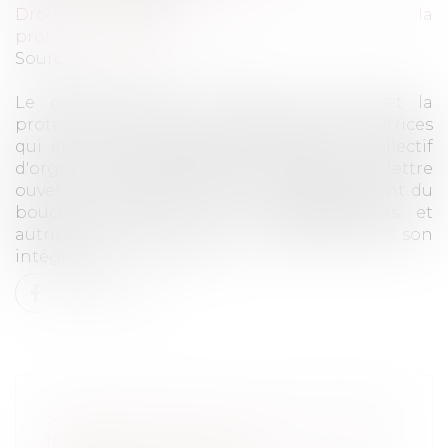
Droit du travail - Employeurs
/
Droit de la
protection sociale
Source :
actualitte.com
Le gouvernement a diminué par décret la
protection sociale des artistes-auteurs et autrices
qui en ont le plus besoin, indique un collectif
d'organisations d'artistes-auteurs dans une lettre
ouverte. Ils appellent donc au rétablissement du
bouclier social pour les artistes-auteurs et
autrices. Leur courrier est ici présenté dans son
intégralité...
Lire la suite
SÉCURITÉ SOCIALE : DES AUTEURS
DÉSORMAIS DÉMUNIS