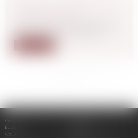
RETOUR EN ENTREPRISE APRÈS
L’ARRIVÉE D’UN ENFANT
Droit du travail - Salariés
Le salarié dispose de droits spécifiques et
d’une protection renforcée après...
Lire la suite
<<
<
...
80
81
82
83
84
85
86
...
>
>>
Accueil
Le cabinet
Équipe
Expertises
Actus
Pour un RDV efficace