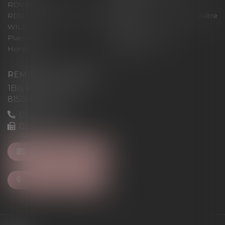
RDV en ligne
Contact
RDV en ligne avec Maître
RDV en ligne avec Maître
WILL
LEVAN
Plan du site
Mentions légales
Honoraires
Articles
REMIGI-WILL-LEVAN
1Bis Place du Foirail
81500 Lavaur
05 63 58 23 64
09 72 65 69 95
NOUS CONTACTER
NOUS LOCALISER