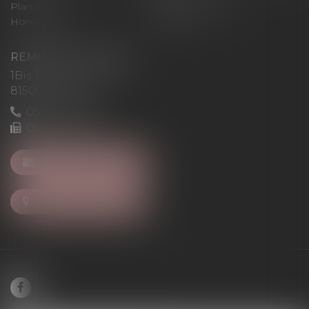
Plan du site
Mentions légales
Honoraires
Articles
REMIGI-WILL-LEVAN
1Bis Place du Foirail
81500 Lavaur
05 63 58 23 64
09 72 65 69 95
NOUS CONTACTER
NOUS LOCALISER