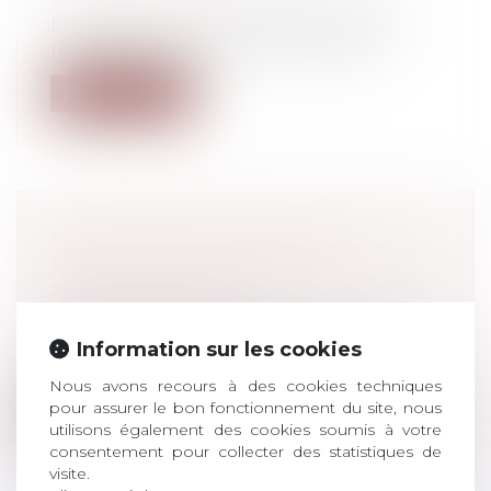
Entre 2000 et 2010, le parquet a joué un
rôle de plus en plus important dans...
Lire la suite
LICENCIEMENT APRÈS AVIS
MÉDICAL D’IMPOSSIBILITÉ DE
RECLASSEMENT
Droit du travail - Salariés
À la suite d’un accident du travail, une
Information sur les cookies
salariée déclarée inapte à son poste...
Nous avons recours à des cookies techniques
pour assurer le bon fonctionnement du site, nous
Lire la suite
utilisons également des cookies soumis à votre
consentement pour collecter des statistiques de
visite.