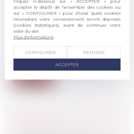
Cliquez ci-dessous sur « ACCEPTER » pour
accepter le dépôt de l'ensemble des cookies ou
sur « CONFIGURER » pour choisir quels cookies
PUBLICITÉ COMPARATIVE :
nécessitant votre consentement seront déposés
REPRÉSENTER SES CONCURRENTS
(cookies statistiques), avant de continuer votre
visite du site.
SOUS LES TRAITS DE PIGEONS
Plus d'informations
EST DÉNIGRANT
Droit commercial
/
Droit de la
CONFIGURER
REFUSER
concurrence
Une société du groupe Leclerc lance une
ACCEPTER
campagne publicitaire destinée à prom...
Lire la suite
SAISIE PÉNALE : QUALITÉ POUR
FORMER APPEL
Droit pénal
/
Droit pénal des affaires