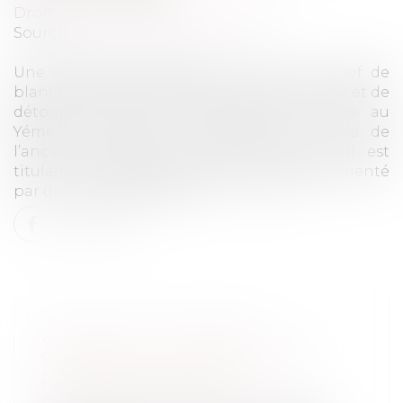
Droit pénal
/
Droit pénal des affaires
Source :
www.actu-juridique.fr
Une enquête diligentée en France du chef de
blanchiment de fonds issus de la corruption et de
détournement de fonds public commis au
Yémen, à l’encontre, notamment, du fils de
l’ancien président du Yémen, révèle qu’il est
titulaire d’un compte bancaire français alimenté
par un compte yéménite...
Lire la suite
2000-2020 : UN APERÇU
STATISTIQUE DU TRAITEMENT
PÉNAL DES MINEURS
Droit pénal
/
Droit pénal des mineurs