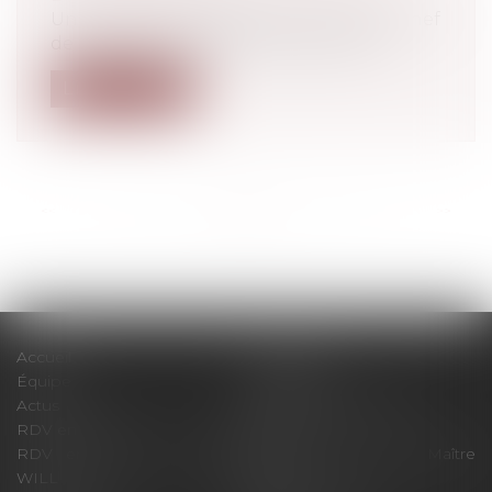
Une enquête diligentée en France du chef
de blanchiment de fonds issus de la...
Lire la suite
<<
<
...
53
54
55
56
57
58
59
...
>
>>
Accueil
Le cabinet
Équipe
Expertises
Actus
Pour un RDV efficace
RDV en ligne
Contact
RDV en ligne avec Maître
RDV en ligne avec Maître
WILL
LEVAN