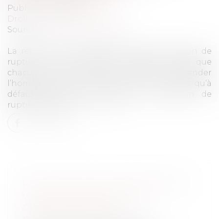
Publié le :
16/12/2020
Droit du travail - Employeurs
Source :
www.actu-juridique.fr
La remise d’un exemplaire de la convention de
rupture au salarié étant nécessaire pour que
chacune des parties puisse demander
l’homologation de la convention, il s’ensuit qu’à
défaut d’une telle remise, la convention de
rupture est nulle...
Lire la suite
RETOUR SUR LES CONDITIONS DE
VALIDITÉ D’UNE RUPTURE
CONVENTIONNELLE