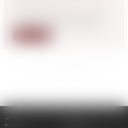
Droit du travail - Employeurs
/
Droit de la
protection sociale
En l’absence de CSE, vous pouvez offrir à
vos salariés des cadeaux ou bons d’...
Lire la suite
<<
<
...
205
206
207
208
209
210
211
...
>
>>
Accueil
Le cabinet
Équipe
Expertises