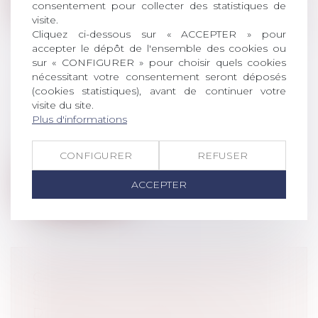
consentement pour collecter des statistiques de
visite.
Cliquez ci-dessous sur « ACCEPTER » pour
accepter le dépôt de l'ensemble des cookies ou
sur « CONFIGURER » pour choisir quels cookies
nécessitant votre consentement seront déposés
SOLUTIONS 30 ALERTE L'AMF ET
(cookies statistiques), avant de continuer votre
visite du site.
PORTE PLAINTE AU PÉNAL
Plus d'informations
Droit pénal
/
Droit pénal des affaires
Solutions 30 alerte l'AMF et porte plainte
au pénal pour diffusion d'informat...
CONFIGURER
REFUSER
Lire la suite
ACCEPTER
CADEAUX ET BONS D’ACHAT AUX
SALARIÉS : LE PLAFOND
D’EXONÉRATION 2020 DOUBLÉ