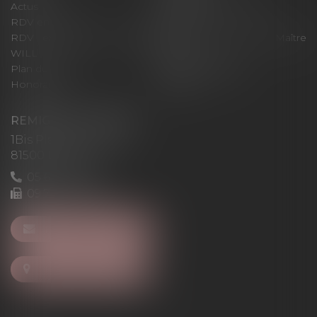
Actus
Pour un RDV efficace
RDV en ligne
Contact
RDV en ligne avec Maître
RDV en ligne avec Maître
WILL
LEVAN
Plan du site
Mentions légales
Honoraires
Articles
REMIGI-WILL-LEVAN
1Bis Place du Foirail
81500 Lavaur
05 63 58 23 64
09 72 65 69 95
NOUS CONTACTER
NOUS LOCALISER