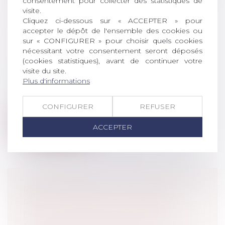
consentement pour collecter des statistiques de
visite.
Cliquez ci-dessous sur « ACCEPTER » pour
accepter le dépôt de l'ensemble des cookies ou
ACHAT DE CARBURANT : LA
sur « CONFIGURER » pour choisir quels cookies
REMISE DE 30 CENTIMES
nécessitant votre consentement seront déposés
PROLONGÉE JUSQU’À LA MI-
(cookies statistiques), avant de continuer votre
NOVEMBRE
visite du site.
Plus d'informations
Droit de la consommation
Depuis le 1er septembre dernier, l’aide
exceptionnelle accordée par l’État lo...
CONFIGURER
REFUSER
Lire la suite
ACCEPTER
RENTE VIAGÈRE : LA CLAUSE
RÉSOLUTOIRE DE PLEIN DROIT
DOIT ÊTRE NON ÉQUIVOQUE