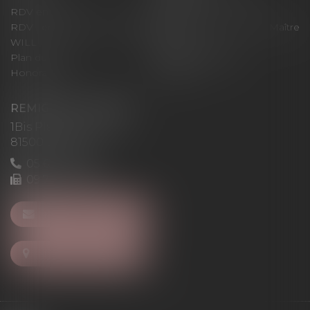
RDV en ligne
Contact
RDV en ligne avec Maître
RDV en ligne avec Maître
WILL
LEVAN
Plan du site
Mentions légales
Honoraires
Articles
REMIGI-WILL-LEVAN
1Bis Place du Foirail
81500 Lavaur
05 63 58 23 64
09 72 65 69 95
NOUS CONTACTER
NOUS LOCALISER