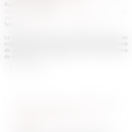
Publié le :
27/10/2022
Droit de la famille, des personnes et de leur
patrimoine
/
Patrimoine et succession
Source :
www.efl.fr
La clause qui a pour seul objet de permettre au
crédirentier de demander en justice le prononcé
de la résolution n’est pas une clause résolutoire
de plein droit...
Lire la suite
ENQUÊTE PÉNALE : CONDITION DE
LA DÉSIGNATION D’UN
MANDATAIRE AD HOC POUR LE
MINEUR