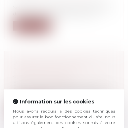
Droit pénal
/
Droit pénal des mineurs
Selon l’article 20 de la directive 2012/29/UE
du Parlement européen et du Con...
Lire la suite
UNE PRIME NE PEUT VALOIR
PAIEMENT DES HEURES
SUPPLÉMENTAIRES
Droit du travail - Salariés
Dans un arrêt du 21 septembre 2022, la
Cour de cassation rappelle qu’une prim...
Information sur les cookies
Lire la suite
Nous avons recours à des cookies techniques
pour assurer le bon fonctionnement du site, nous
utilisons également des cookies soumis à votre