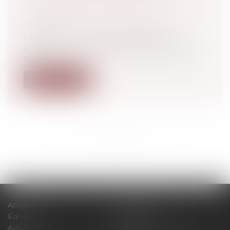
Droit de la famille, des personnes et de
leur patrimoine
/
Patrimoine et
succession
La clause qui a pour seul objet de
permettre au crédirentier de demander
en j...
Lire la suite
<<
<
...
25
26
27
28
29
30
31
...
>
>>
Accueil
Le cabinet
Équipe
Expertises
Actus
Pour un RDV efficace