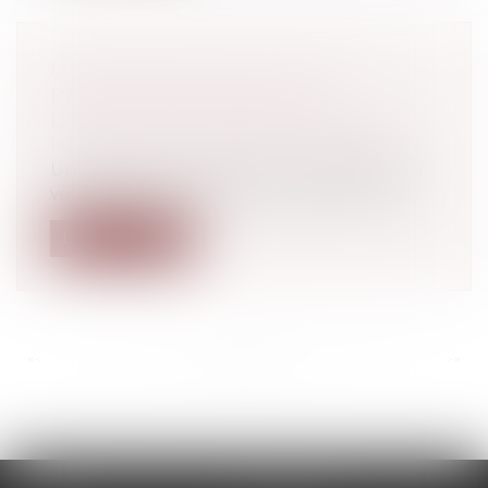
LE DIVORCE MET-IL FIN À LA
PENSION DE RÉVERSION?
Droit de la famille, des personnes et de
leur patrimoine
/
Divorce et séparation
Une pension de réversion correspond au
versement d’une part de la pension de...
Lire la suite
<<
<
...
127
128
129
130
131
132
133
...
>
>>