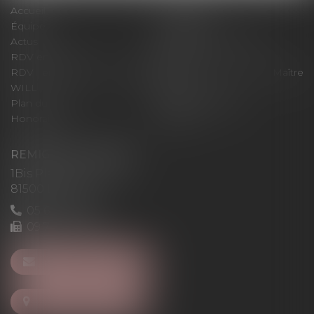
Accueil
Le cabinet
Équipe
Expertises
Actus
Pour un RDV efficace
RDV en ligne
Contact
RDV en ligne avec Maître
RDV en ligne avec Maître
WILL
LEVAN
Plan du site
Mentions légales
Honoraires
Articles
REMIGI-WILL-LEVAN
1Bis Place du Foirail
81500 Lavaur
05 63 58 23 64
09 72 65 69 95
NOUS CONTACTER
NOUS LOCALISER