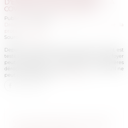
D'ENFANTS TESTÉS POSITIFS À LA
COVID SONT HARMONISÉES
Publié le :
30/09/2021
Droit du travail - Employeurs
/
Droit de la
protection sociale
Source :
www.efl.fr
Depuis le 3 septembre 2021, lorsqu'un enfant est
testé positif à la Covid-19, l'un des parents du foyer
peut bénéficier d'indemnités journalières
dérogatoires, qu'il soit vacciné ou non, lorsqu'il ne
peut pas télétravailler...
Lire la suite
QPC : PRESCRIPTION DE L’ACTION