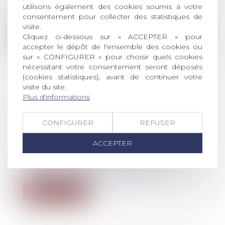
Depuis le 3 septembre 2021, lorsqu'un
utilisons également des cookies soumis à votre
enfant est testé positif à la Covid-19,...
consentement pour collecter des statistiques de
visite.
Lire la suite
Cliquez ci-dessous sur « ACCEPTER » pour
accepter le dépôt de l'ensemble des cookies ou
sur « CONFIGURER » pour choisir quels cookies
nécessitant votre consentement seront déposés
(cookies statistiques), avant de continuer votre
visite du site.
Plus d'informations
MARIAGE, PACS, UNION LIBRE: LES
DIFFÉRENCES EN CAS DE DÉCÈS
CONFIGURER
REFUSER
Droit de la famille, des personnes et de
leur patrimoine
/
Patrimoine et
ACCEPTER
succession
Quel héritage pour le conjoint survivant
et les enfants? Si vous êtes marié,...
Lire la suite