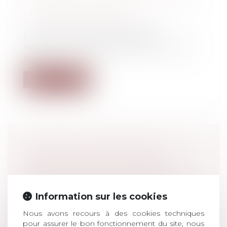
PUBLIQUE ET APPLICATION DE LA
LOI DANS LE TEMPS
Droit pénal
/
Procédure pénale
La loi du 27 février 2017 modifie
notamment le régime de la prescription
de l...
Lire la suite
LES RÈGLES DÉROGATOIRES
D'OCTROI DES INDEMNITÉS
JOURNALIÈRES AUX PARENTS
D'ENFANTS TESTÉS POSITIFS À LA
Information sur les cookies
COVID SONT HARMONISÉES
Droit du travail - Employeurs
/
Droit de la
Nous avons recours à des cookies techniques
protection sociale
pour assurer le bon fonctionnement du site, nous