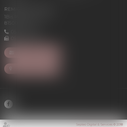
REMIGI-WILL-LEVAN
1Bis Place du Foirail
81500 Lavaur
05 63 58 23 64
09 72 65 69 95
NOUS CONTACTER
NOUS LOCALISER
Septeo Digital & Services © 2018