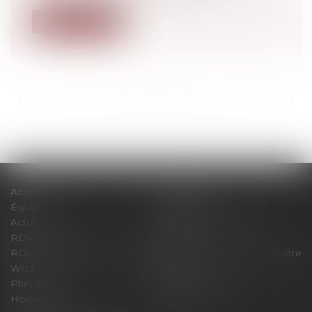
Lire la suite
<<
<
...
130
131
132
133
134
135
136
...
>
>>
Accueil
Le cabinet
Équipe
Expertises
Actus
Pour un RDV efficace
RDV en ligne
Contact
RDV en ligne avec Maître
RDV en ligne avec Maître
WILL
LEVAN
Plan du site
Mentions légales
Honoraires
Articles