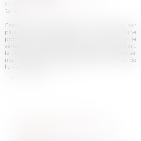
Droit pénal
/
Droit pénal des mineurs
Source :
www.la-croix.com
Cette demande, exprimée de longue date par
plusieurs associations, est au cœur d’une
proposition de loi déposée le 23 juin, par le
sénateur Arnaud de Belenet (ex-LREM). « Codifier »
le droit en vigueur aurait une valeur symbolique,
mais permettrait aussi de repenser la place de
l’enfant dans le...
Lire la suite
LA VACCINATION DEVIENT
OBLIGATOIRE POUR CERTAINES
PROFESSIONS
Droit du travail - Employeurs