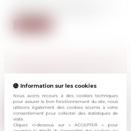
Agents publics ou salariés, les personnels
des établissements et services san...
Lire la suite
LA LOI BIOÉTHIQUE ENCADRE LA
SITUATION DES ENFANTS
INTERSEXES
Droit de la famille, des personnes et de
Information sur les cookies
leur patrimoine
/
Filiation
Nous avons recours à des cookies techniques
Les enfants présentant une variation du
pour assurer le bon fonctionnement du site, nous
développement génital seront désormai...
utilisons également des cookies soumis à votre
consentement pour collecter des statistiques de
Lire la suite
visite.
Cliquez ci-dessous sur « ACCEPTER » pour
accepter le dépôt de l'ensemble des cookies ou