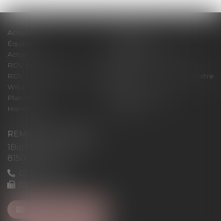
Accueil
Le cabinet
Équipe
Expertises
Actus
Pour un RDV efficace
RDV en ligne
Contact
RDV en ligne avec Maître
RDV en ligne avec Maître
WILL
LEVAN
Plan du site
Mentions légales
Honoraires
Articles
REMIGI-WILL-LEVAN
1Bis Place du Foirail
81500 Lavaur
05 63 58 23 64
09 72 65 69 95
NOUS CONTACTER