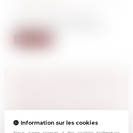
HAUSSE EN 2021
Droit pénal
/
Procédure pénale
Injures, provocations, diffamations
publiques... En 2021, les services de pol...
Lire la suite
QUAND LA CONTRIBUTION AUX
CHARGES DU MÉNAGE FAIT ÉCHEC
À L’INDEMNISATION D’UN
CONCUBIN
Droit de la famille, des personnes et de
leur patrimoine
/
Couples et régime
matrimoniaux
Information sur les cookies
Un concubin ne peut pas être indemnisé
Nous avons recours à des cookies techniques