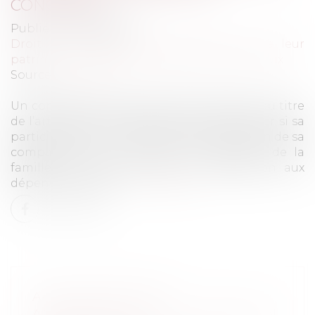
CONCUBIN
Publié le :
06/04/2022
Droit de la famille, des personnes et de leur
patrimoine
/
Couples et régime matrimoniaux
Source :
www.efl.fr
Un concubin ne peut pas être indemnisé au titre
de l’article 555 du Code civil sans rechercher si sa
participation à la construction de la maison de sa
compagne, qui a constitué le logement de la
famille, ne relève pas de sa contribution aux
dépenses de la vie …
Lire la suite
ACTES RACISTES ET
ANTIRELIGIEUX : DES CHIFFRES EN