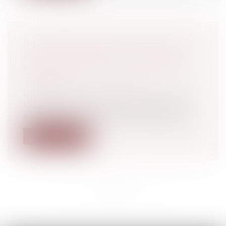
NOUVEAU REPORT DES VISITES ET
EXAMENS MÉDICAUX RÉALISÉS
PAR LES SERVICES DE SANTÉ AU
TRAVAIL
Droit du travail - Employeurs
Un décret du 24 mars 2022 (n°2022-418)
adaptant temporairement les délais de...
Lire la suite
<<
<
...
76
77
78
79
80
81
82
...
>
>>