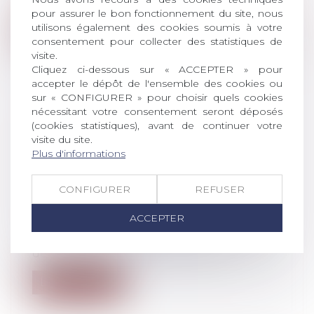
au titre de l’article 555 du Code civi...
pour assurer le bon fonctionnement du site, nous
utilisons également des cookies soumis à votre
Lire la suite
consentement pour collecter des statistiques de
visite.
Cliquez ci-dessous sur « ACCEPTER » pour
accepter le dépôt de l'ensemble des cookies ou
sur « CONFIGURER » pour choisir quels cookies
nécessitant votre consentement seront déposés
ÉVALUATION DE LA PRESTATION
(cookies statistiques), avant de continuer votre
COMPENSATOIRE : L’EXCLUSION DE
visite du site.
Plus d'informations
LA VOCATION SUCCESSORALE NE
POSE PAS QUESTION
CONFIGURER
REFUSER
Droit de la famille, des personnes et de
leur patrimoine
/
Patrimoine et
ACCEPTER
succession
Confirmant son interprétation constante
de l’article 271 du code civil exclua...
Lire la suite