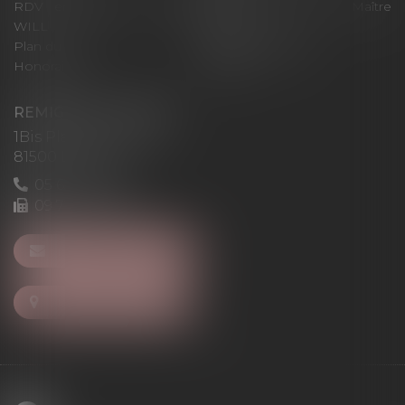
RDV en ligne avec Maître
RDV en ligne avec Maître
WILL
LEVAN
Plan du site
Mentions légales
Honoraires
Articles
REMIGI-WILL-LEVAN
1Bis Place du Foirail
81500 Lavaur
05 63 58 23 64
09 72 65 69 95
NOUS CONTACTER
NOUS LOCALISER