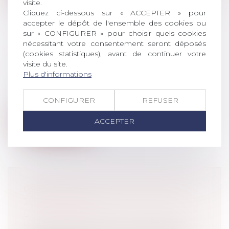
visite.
Cliquez ci-dessous sur « ACCEPTER » pour
accepter le dépôt de l'ensemble des cookies ou
sur « CONFIGURER » pour choisir quels cookies
nécessitant votre consentement seront déposés
ALLÈGEMENT DU COÛT DE
(cookies statistiques), avant de continuer votre
visite du site.
L'ÉPARGNE SALARIALE EN 2019
Plus d'informations
Droit du travail - Employeurs
Afin de rendre l’épargne salariale plus
CONFIGURER
REFUSER
attractive, le forfait social est sup...
ACCEPTER
Lire la suite
QU'EN EST-IL DU DIVORCE SANS
JUGE EN 2019?
Droit de la famille, des personnes et de
leur patrimoine
/
Divorce et séparation