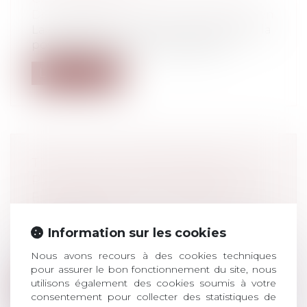
Droit commercial
/
Droit de la distribution
La clause de non-concurrence restreint la
possibilité de son franchisé d'exer...
Lire la suite
TROIS CHEFS D'ENTREPRISES
POURSUIVIS POUR ESCROQUERIE
ET BLANCHIMENT EN BANDE
ORGANISÉE
Droit pénal
/
Droit pénal des affaires
Information sur les cookies
l y a quelques jours, Le Parisien nous a
Nous avons recours à des cookies techniques
appris que trois hommes, âgés de 30...
pour assurer le bon fonctionnement du site, nous
utilisons également des cookies soumis à votre
Lire la suite
consentement pour collecter des statistiques de