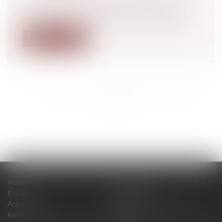
Le nouveau divorce par consentement
mutuel est entré en vigueur le 1er janvie...
Lire la suite
<<
<
...
380
381
382
383
384
385
386
...
>
>>
Accueil
Le cabinet
Équipe
Expertises
Actus
Pour un RDV efficace
RDV en ligne
Contact