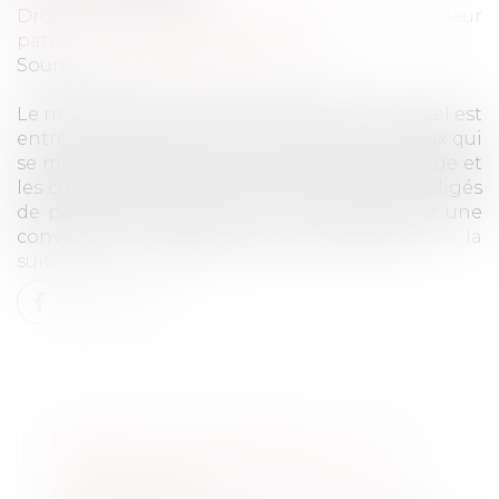
Droit de la famille, des personnes et de leur
patrimoine
/
Divorce et séparation
Source :
www.journaldunet.fr
Le nouveau divorce par consentement mutuel est
entré en vigueur le 1er janvier 2017. Les époux qui
se mettent d'accord sur la rupture du mariage et
les conséquences de celle-ci ne sont plus obligés
de passer par le juge. Il leur suffit de signer une
convention à déposer chez un notaire...
Lire la
suite
RÉSEAUX DE FRANCHISE : TOUT
SAVOIR SUR LA CLAUSE DE NON
CONCURRENCE