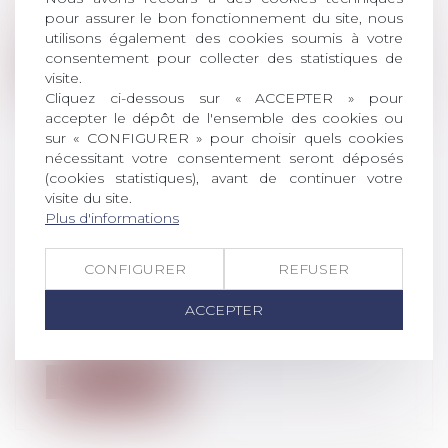
Le Conseil constitutionnel juge l'article L.
pour assurer le bon fonctionnement du site, nous
131-9 du code de la sécurité soc...
utilisons également des cookies soumis à votre
consentement pour collecter des statistiques de
Lire la suite
visite.
Cliquez ci-dessous sur « ACCEPTER » pour
accepter le dépôt de l'ensemble des cookies ou
sur « CONFIGURER » pour choisir quels cookies
nécessitant votre consentement seront déposés
(cookies statistiques), avant de continuer votre
RAPPELS SUR LE CONTRÔLE
visite du site.
Plus d'informations
EFFECTIF DE LA CHARGE DE
TRAVAIL DES SALARIÉS EN FORFAIT
CONFIGURER
REFUSER
JOURS
Droit du travail - Employeurs
ACCEPTER
Recourir à une convention de forfait en
jours vous impose de respecter certai...
Lire la suite