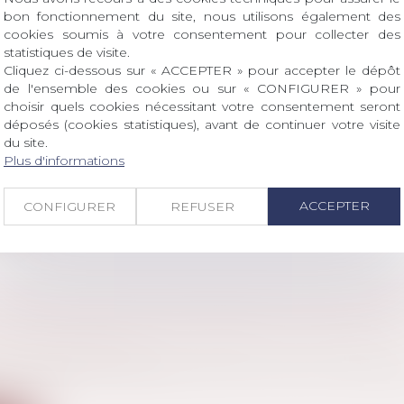
bon fonctionnement du site, nous utilisons également des
cookies soumis à votre consentement pour collecter des
statistiques de visite.
DU HARCÈLEMENT MORAL : PRÉCISION SUR 
Cliquez ci-dessous sur « ACCEPTER » pour accepter le dépôt
de l'ensemble des cookies ou sur « CONFIGURER » pour
 D’APPRÉCIATION DES JUGES
choisir quels cookies nécessitant votre consentement seront
vail - Salariés
déposés (cookies statistiques), avant de continuer votre visite
sociale précise une nouvelle fois qu’il appartient au
du site.
Plus d'informations
ite
ACCEPTER
CONFIGURER
REFUSER
TION DU DÉCRET RENFORÇANT L’EFFICACITÉ
RES PÉNALES ET LES DROITS DE VICTIMES
l
/
Procédure pénale
° 2020-1640 du 21 décembre 2020 renforçant l’efficacit