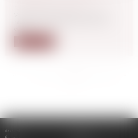
DOMMAGES ET INTÉRÊTS ?
Droit du travail - Salariés
Vos salariés doivent en principe tous
recevoir une rémunération au moins
égal...
Lire la suite
<<
<
...
124
125
126
127
128
129
130
...
>
>>
Accueil
Le cabinet
Équipe
Expertises