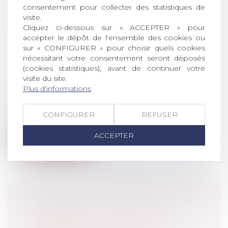
consentement pour collecter des statistiques de
visite.
Cliquez ci-dessous sur « ACCEPTER » pour
SOLIDARITÉ FISCALE ENTRE
accepter le dépôt de l'ensemble des cookies ou
ÉPOUX : LA MAJORITÉ VEUT
sur « CONFIGURER » pour choisir quels cookies
METTRE FIN “À DES SITUATIONS DE
nécessitant votre consentement seront déposés
(cookies statistiques), avant de continuer votre
GRANDE DÉTRESSE”
visite du site.
Droit de la famille, des personnes et de
Plus d'informations
leur patrimoine
/
Divorce et séparation
Les députés de la majorité souhaitent
CONFIGURER
REFUSER
faciliter l’accès à la décharge en resp...
ACCEPTER
Lire la suite
NON-RESPECT DU SMIC : LE
SALARIÉ PEUT-IL OBTENIR DES