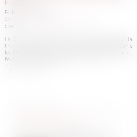
FISCALE
Publié le :
13/10/2021
Droit pénal
/
Droit pénal des affaires
Source :
www.midilibre.fr
La Commission européenne va présenter d'ici la
fin de l'année de nouvelles propositions
législatives pour lutter contre l'évitement fiscal et
l'évasion fiscale, a déclaré...
Lire la suite
TEMPS PARTIEL :
REQUALIFICATION À TEMPS PLEIN
DÈS LE PREMIER ÉCART
Droit du travail - Employeurs