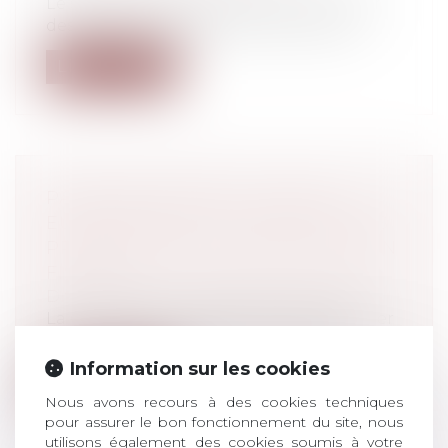
Le salarié à temps partiel peut effectuer
des heures complémentaires. Mais at...
Lire la suite
PANDORA PAPERS : L'UNION
EUROPÉENNE DIT PRÉPARER DES
PROPOSITIONS CONTRE L'ÉVASION
FISCALE
Droit pénal
/
Droit pénal des affaires
La Commission européenne va présenter
d'ici la fin de l'année de nouvelles pr...
Information sur les cookies
Lire la suite
Nous avons recours à des cookies techniques
pour assurer le bon fonctionnement du site, nous
utilisons également des cookies soumis à votre