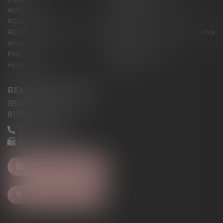
Actus
Pour un RDV efficace
RDV en ligne
Contact
RDV en ligne avec Maître
RDV en ligne avec Maître
WILL
LEVAN
Plan du site
Mentions légales
Honoraires
Articles
REMIGI-WILL-LEVAN
1Bis Place du Foirail
81500 Lavaur
05 63 58 23 64
09 72 65 69 95
NOUS CONTACTER
NOUS LOCALISER