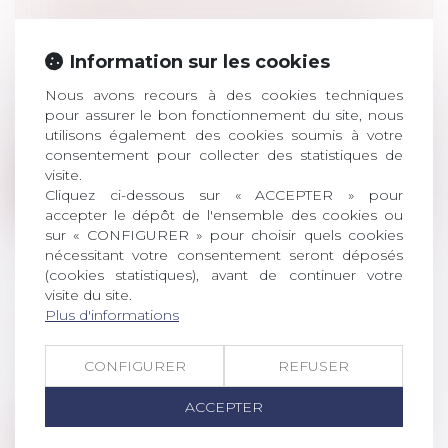
LES PRÉCISIONS DE LA COUR DE
CASSATION
Droit de la famille, des personnes et de
Information sur les cookies
leur patrimoine
/
Filiation
Nous avons recours à des cookies techniques
Deux arrêts récents de la Cour de
pour assurer le bon fonctionnement du site, nous
cassation précisent les conditions de
utilisons également des cookies soumis à votre
valid...
consentement pour collecter des statistiques de
visite.
Lire la suite
Cliquez ci-dessous sur « ACCEPTER » pour
accepter le dépôt de l'ensemble des cookies ou
sur « CONFIGURER » pour choisir quels cookies
nécessitant votre consentement seront déposés
(cookies statistiques), avant de continuer votre
visite du site.
Plus d'informations
TONTINE ET CONFISCATION
PÉNALE D’UN BIEN IMMOBILIER
CONFIGURER
REFUSER
Droit pénal
/
Droit pénal des affaires
Une société et sa gérante sont mises en
ACCEPTER
cause pour des faits de travail dissi...