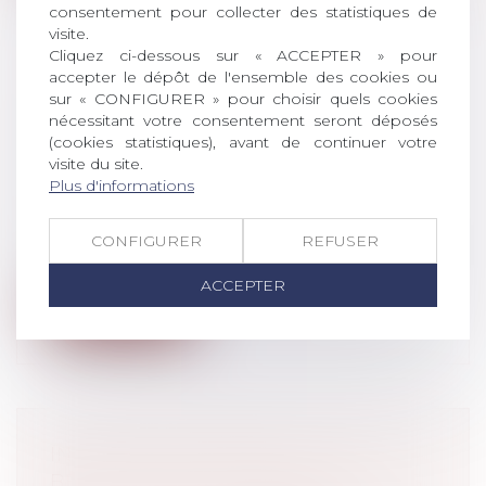
consentement pour collecter des statistiques de
visite.
Cliquez ci-dessous sur « ACCEPTER » pour
accepter le dépôt de l'ensemble des cookies ou
UN NOUVEL ABATTEMENT
sur « CONFIGURER » pour choisir quels cookies
TEMPORAIRE POUR LES
nécessitant votre consentement seront déposés
(cookies statistiques), avant de continuer votre
DONATIONS DE 100 000 EUROS
visite du site.
Droit de la famille, des personnes et de
Plus d'informations
leur patrimoine
/
Patrimoine et
succession
CONFIGURER
REFUSER
Le projet loi de finances rectificatives pour
2020 prévoit, jusqu’au 30 juin...
ACCEPTER
Lire la suite
INFRACTIONS PÉNALES : LES
BESOINS DES VICTIMES ÉVALUÉES