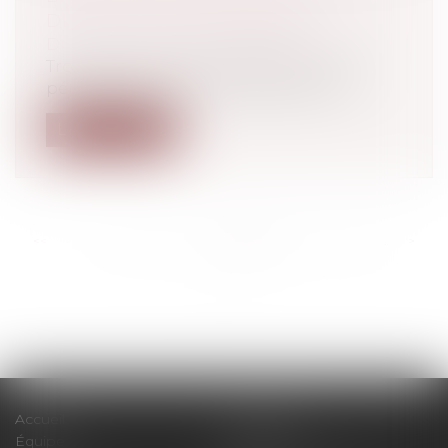
DÈS LA PHASE D'ENQUÊTE
Droit pénal
/
Procédure pénale
Trop souvent, les victimes d’infractions
pénales se sentent oubliées avant le...
Lire la suite
<<
<
...
226
227
228
229
230
231
232
...
>
>>
Accueil
Le cabinet
Équipe
Expertises