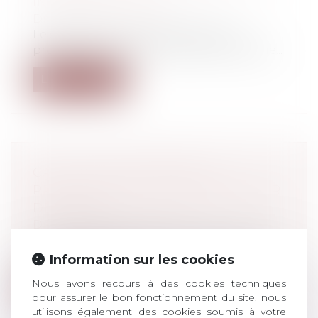
INDEMNISATION
Droit du travail - Salariés
Le salarié qui accomplit des tâches
professionnelles, voire stocke du matérie...
Lire la suite
CALCUL DES INTÉRÊTS ET
PROTECTION DU CONSOMMATEUR
DE CRÉDIT
Droit de la consommation
Aux termes de l’article L. 132-1 du Code de
la consommation, dans sa rédactio...
Information sur les cookies
Nous avons recours à des cookies techniques
Lire la suite
pour assurer le bon fonctionnement du site, nous
utilisons également des cookies soumis à votre