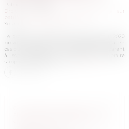
Publié le :
01/10/2020
Droit de la famille, des personnes et de leur
patrimoine
/
Patrimoine et succession
Source :
redon.maville.com
Le projet loi de finances rectificatives pour 2020
prévoit, jusqu’au 30 juin 2021, un geste de l’État en
cas d’une donation de 100 000 euros d’un parent
à son descendant. Ce dispositif temporaire
s’appliquera dans deux cas...
Lire la suite
OCCUPATION DU DOMICILE À DES
FINS PROFESSIONNELLES : LE
SALARIÉ PEUT PRÉTENDRE À UNE