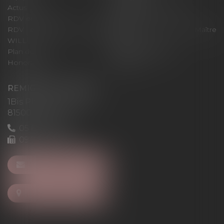
Actus
Pour un RDV efficace
RDV en ligne
Contact
RDV en ligne avec Maître
RDV en ligne avec Maître
WILL
LEVAN
Plan du site
Mentions légales
Honoraires
Articles
REMIGI-WILL-LEVAN
1Bis Place du Foirail
81500 Lavaur
05 63 58 23 64
09 72 65 69 95
NOUS CONTACTER
NOUS LOCALISER