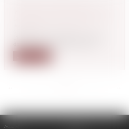
TANT QUE L'HÉRITAGE EST
INCERTAIN, IL FAUT L'ENTRETENIR
Droit de la famille, des personnes et de
leur patrimoine
/
Patrimoine et
succession
L'héritier, dont l'héritage est contesté,
doit entretenir les biens en cause...
Lire la suite
<<
<
...
106
107
108
109
110
111
112
...
>
>>
Accueil
Le cabinet