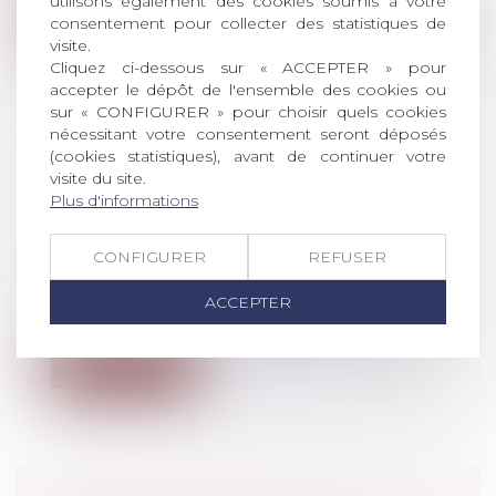
utilisons également des cookies soumis à votre
Lire la suite
consentement pour collecter des statistiques de
visite.
Cliquez ci-dessous sur « ACCEPTER » pour
accepter le dépôt de l'ensemble des cookies ou
sur « CONFIGURER » pour choisir quels cookies
nécessitant votre consentement seront déposés
(cookies statistiques), avant de continuer votre
DOIT ÊTRE CONSIDÉRÉ COMME
visite du site.
NUL, LE LICENCIEMENT PRONONCÉ
Plus d'informations
EN REPRÉSAILLES D’UNE SAISINE
PRUD’HOMALE
CONFIGURER
REFUSER
Droit du travail - Salariés
Le recours systématique à des heures
ACCEPTER
supplémentaires, portant la durée du tra...
Lire la suite