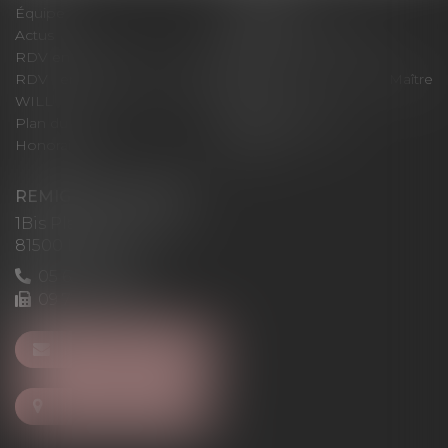
Équipe
Expertises
Actus
Pour un RDV efficace
RDV en ligne
Contact
RDV en ligne avec Maître
RDV en ligne avec Maître
WILL
LEVAN
Plan du site
Mentions légales
Honoraires
Articles
REMIGI-WILL-LEVAN
1Bis Place du Foirail
81500 Lavaur
05 63 58 23 64
09 72 65 69 95
NOUS CONTACTER
NOUS LOCALISER