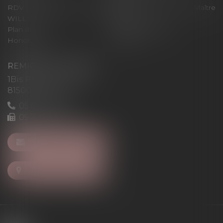
RDV en ligne avec Maître
RDV en ligne avec Maître
WILL
LEVAN
Plan du site
Mentions légales
Honoraires
Articles
REMIGI-WILL-LEVAN
1Bis Place du Foirail
81500 Lavaur
05 63 58 23 64
09 72 65 69 95
NOUS CONTACTER
NOUS LOCALISER