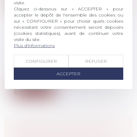
Lire la suite
visite.
Cliquez ci-dessous sur « ACCEPTER » pour
accepter le dépôt de l'ensemble des cookies ou
sur « CONFIGURER » pour choisir quels cookies
nécessitant votre consentement seront déposés
(cookies statistiques), avant de continuer votre
visite du site.
GARDE À VUE : NE DITES RIEN,
Plus d'informations
VOTRE TÉLÉPHONE PARLERA
POUR VOUS
CONFIGURER
REFUSER
Droit pénal
/
Procédure pénale
Inscrit dans la loi depuis bientôt deux
ACCEPTER
décennies mais redécouvert il y a seu...
Lire la suite
MINEURS NON ACCOMPAGNÉS