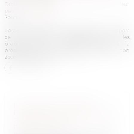
Droit de la famille, des personnes et de leur
patrimoine
/
Filiation
Source :
www.weka.fr
L'Assemblée nationale vient de publier le rapport
de la mission d'information sur les
problématiques de sécurité associées à la
présence sur le territoire de mineurs non
accompagnés (MNA)...
Lire la suite
DU NOUVEAU EN MATIÈRE
D’INDEMNITÉS JOURNALIÈRES DE
SÉCURITÉ SOCIALE
Droit du travail - Employeurs
/
Droit de la
protection sociale