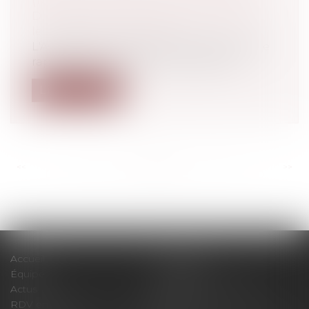
(MNA) ET SÉCURITÉ : QUE FAIRE ?
Droit de la famille, des personnes et de
leur patrimoine
/
Filiation
L'Assemblée nationale vient de publier le
rapport de la mission d'information...
Lire la suite
<<
<
...
159
160
161
162
163
164
165
...
>
>>
Accueil
Le cabinet
Équipe
Expertises
Actus
Pour un RDV efficace
RDV en ligne
Contact