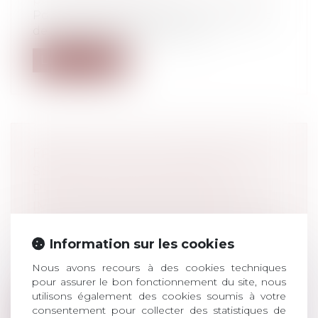
Pour le calcul de l’indemnité journalière
de sécurité sociale (IJSS), il est...
Lire la suite
FRAUDE FISCALE : ABSENCE DE
SURSIS À STATUER EN CAS DE
PROCÉDURE PENDANTE ET
IMPOSITION DU CONTRIBUABLE
POUR LES BÉNÉFICES PERÇUS PAR
SA SOCIÉTÉ ÉTRANGÈRE
Information sur les cookies
Droit pénal
/
Droit pénal des affaires
Nous avons recours à des cookies techniques
Après avoir rappelé qu’en présence d’une
pour assurer le bon fonctionnement du site, nous
décision non définitive déchargeant...
utilisons également des cookies soumis à votre
consentement pour collecter des statistiques de