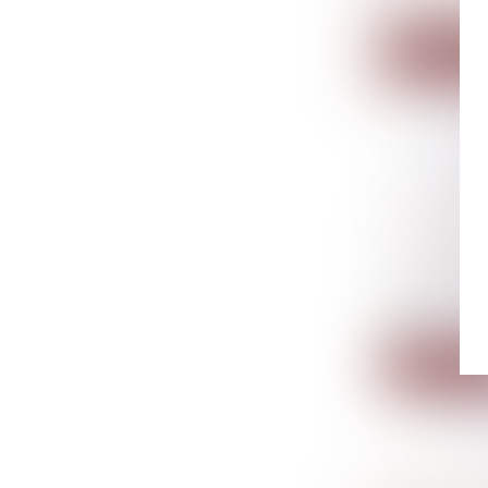
Dans l’affai
Lire la su
LA RÉVO
DONATION
Droit de la
succession
Des juges d
leur...
Lire la su