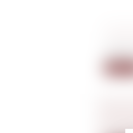
INFORMA
DE L’ACI
Droit de l
Le vendeur 
professionne
Lire la su
MÊME PRI
PRONONC
RESTE U
Droit péna