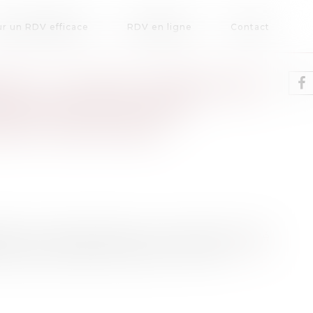
r un RDV efficace
RDV en ligne
Contact
TÉ, LA PEINE INFÉRIEURE
R UN VIOL ET DES
ESTE UNE PEINE
tion le 11 janvier dernier, un homme avait été
à sept ans d'emprisonnement criminel...
Lire la