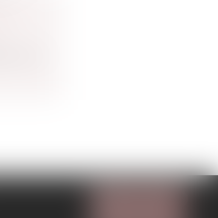
 DE
E LA
n
e économi...
NOUS CONTACTER