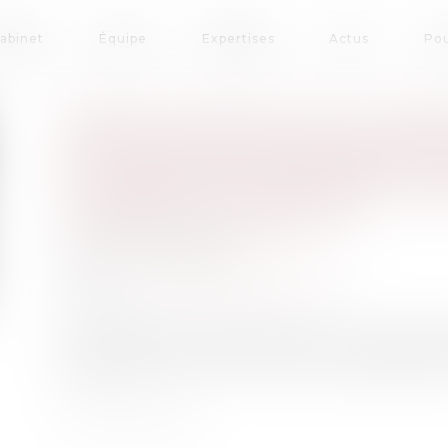
cabinet
Équipe
Expertises
Actus
Pou
MÊME PRIVATIVE DE LIBER
À 10 ANS PRONONCÉE POU
VIOLENCES, AGGRAVÉS, R
CORRECTIONNELLE
Publié le :
09/02/2023
Droit pénal
/
Procédure pénale
Source :
www.lemag-juridique.com
Dans l’affaire portée devant la Cour de cassa
condamné pour viols et violences, aggravés, 
suite