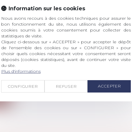
re portée devant la Cour de cassation le 11 janvier derni
Information sur les cookies
ite
Nous avons recours à des cookies techniques pour assurer le
bon fonctionnement du site, nous utilisons également des
cookies soumis à votre consentement pour collecter des
statistiques de visite.
Cliquez ci-dessous sur « ACCEPTER » pour accepter le dépôt
de l'ensemble des cookies ou sur « CONFIGURER » pour
CATION PAR CONSENTEMENT MUTUEL D’UNE
choisir quels cookies nécessitant votre consentement seront
déposés (cookies statistiques), avant de continuer votre visite
 DOIT AVOIR UNE CAUSE LICITE
du site.
 famille, des personnes et de leur patrimoine
/
Patrimo
Plus d'informations
u fond sont censurés pour ne pas avoir recherché, co
ACCEPTER
CONFIGURER
REFUSER
ite