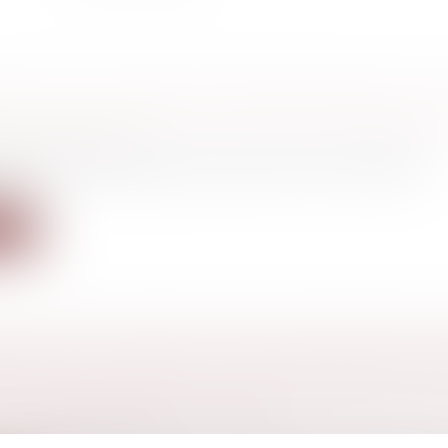
TION DE L’ACHETEUR PROFESSIONNEL QUI U
DE CHLORHYDRIQUE À DES FINS ALIMENTAIR
a consommation
d'acide chlorhydrique n'a pas à informer l'acheteur
l...
ite
VATIVE DE LIBERTÉ, LA PEINE INFÉRIEURE À
ÉE POUR UN VIOL ET DES VIOLENCES, AGG
NE PEINE CORRECTIONNELLE
l
/
Procédure pénale