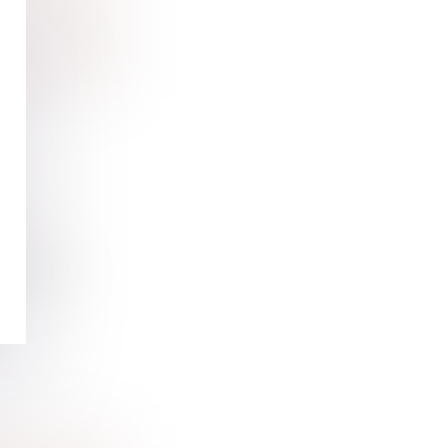
er, un h...
ine et
mme il le