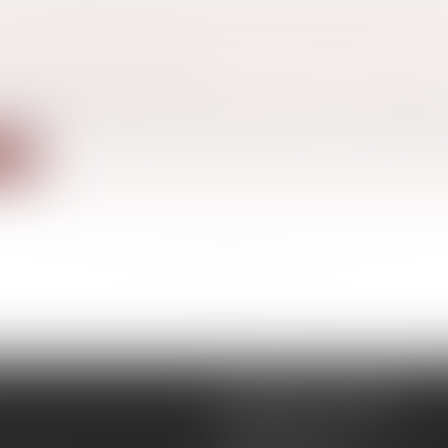
CE ÉCONOMIQUE DE L’ENFANT POUR CAUSE
UN PARENT ET PRISE EN CONSIDÉRATION D
ION OU DU DIVORCE
 famille, des personnes et de leur patrimoine
/
Filiatio
cassation a jugé le 19 janvier dernier, que « le préjudic
ite
<<
<
...
3
4
5
6
7
8
9
...
>
>>
REMIGI-WILL-LEVAN
1Bis Place du Foirail