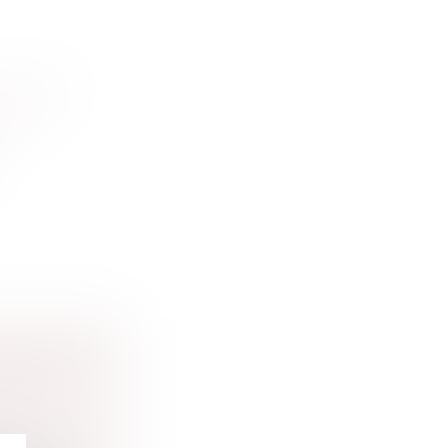
TILISE
ES
 10 ANS
RAVÉS,