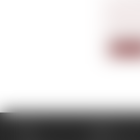
PRÉJUDI
DÉCÈS D’
SÉPARAT
Droit de la
La Cour de 
Lire la su
Accueil
Le cabinet
Équipe
Expertises
Actus
Pour un RDV efficace