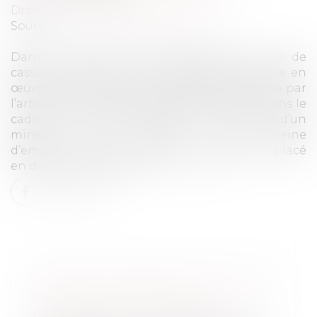
Droit pénal
/
Droit pénal des mineurs
Source :
www.actualitesdudroit.fr
Dans un arrêt du 14 octobre 2020, la Cour de
cassation affirme qu’il est possible de mettre en
œuvre une mesure privative de liberté prévue par
l’article 130 du Code de procédure pénale dans le
cadre d’un mandat d’amener à l’encontre d’un
mineur, qui encourt une peine
d’emprisonnement mais qui ne peut être placé
en détention provisoire...
Lire la suite
MANDAT D’AMENER ET PRIVATION
DE LIBERTÉ D’UN MINEUR
Droit pénal
/
Droit pénal des mineurs