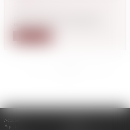
Droit du travail - Employeurs
/
Droit de la
protection sociale
Selon l’article L. 323-4 du Code de la
sécurité sociale, dans sa rédaction ap...
Lire la suite
<<
<
...
216
217
218
219
220
221
222
...
>
>>
Accueil
Le cabinet
Équipe
Expertises