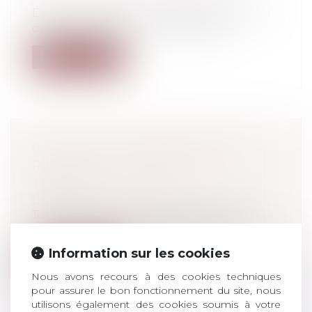
Dans un arrêt du 14 octobre 2020, la Cour
de cassation affirme qu’il est poss...
Lire la suite
CALCUL DES INDEMNITÉS DE
RUPTURE DU CONTRAT DE
TRAVAIL
Droit du travail - Salariés
Tout savoir sur les indemnités qui vous
sont dues lorsque vous quittez votre...
Information sur les cookies
Lire la suite
Nous avons recours à des cookies techniques
pour assurer le bon fonctionnement du site, nous
utilisons également des cookies soumis à votre