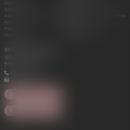
Actus
Pour un RDV efficace
RDV en ligne
Contact
RDV en ligne avec Maître
RDV en ligne avec Maître
WILL
LEVAN
Plan du site
Mentions légales
Honoraires
Articles
REMIGI-WILL-LEVAN
1Bis Place du Foirail
81500 Lavaur
05 63 58 23 64
09 72 65 69 95
NOUS CONTACTER
NOUS LOCALISER