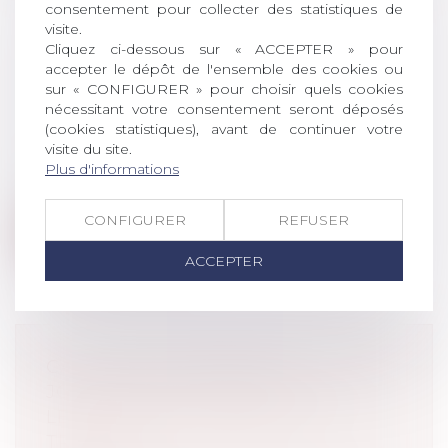
consentement pour collecter des statistiques de
visite.
Cliquez ci-dessous sur « ACCEPTER » pour
LA JUSTICE AMÉRICAINE POURSUIT
accepter le dépôt de l'ensemble des cookies ou
GOOGLE POUR ATTEINTE AU
sur « CONFIGURER » pour choisir quels cookies
DROIT DE LA CONCURRENCE
nécessitant votre consentement seront déposés
Droit commercial
/
Droit de la
(cookies statistiques), avant de continuer votre
visite du site.
concurrence
Plus d'informations
Le département américain de la Justice a
engagé mardi des poursuites contre G...
CONFIGURER
REFUSER
Lire la suite
ACCEPTER
CALCUL DE L’INDEMNITÉ
JOURNALIÈRE PERÇUE PENDANT
LES PÉRIODES D’ARRÊT DE
TRAVAIL