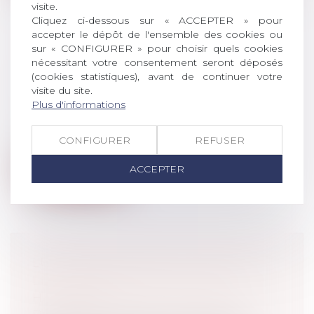
visite.
Cliquez ci-dessous sur « ACCEPTER » pour
accepter le dépôt de l'ensemble des cookies ou
sur « CONFIGURER » pour choisir quels cookies
LICENCIEMENT : QUE DÉSIGNENT
nécessitant votre consentement seront déposés
LES DOMMAGES ET INTÉRÊTS ?
(cookies statistiques), avant de continuer votre
visite du site.
SONT-ILS IMPOSABLES ?
Plus d'informations
Droit du travail - Salariés
J’ai été licencié, j’ai saisi le Conseil de
CONFIGURER
REFUSER
Prud'hommes et j’ai obtenu des do...
ACCEPTER
Lire la suite
LUTTE ANTI-MAFIA EN CORSE : LA
LOI FRANÇAISE EST-ELLE À LA
HAUTEUR ?