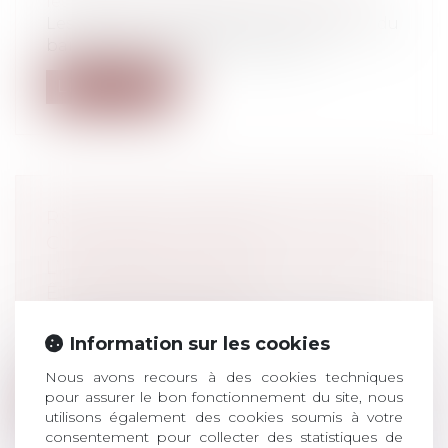
leur patrimoine
/
Divorce et séparation
Les époux sont légalement cotitulaires du
bail de la résidence de la famille....
Lire la suite
RÈGLEMENT INTÉRIEUR : QUELLES
CLAUSES RELATIVES À
L’APPARENCE PHYSIQUE PEUVENT
ÊTRE INTRODUITES ?
Droit du travail - Salariés
Dans le cadre du règlement intérieur de
Information sur les cookies
l’entreprise, l’employeur peut impose...
Nous avons recours à des cookies techniques
pour assurer le bon fonctionnement du site, nous
Lire la suite
utilisons également des cookies soumis à votre
consentement pour collecter des statistiques de