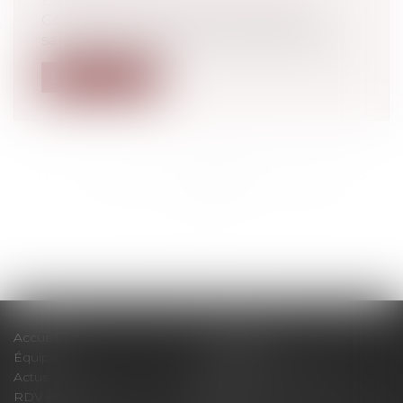
Droit pénal
/
Droit pénal des affaires
Confiscation systématique des biens
saisis, reconnaissance d’un délit d’assoc...
Lire la suite
<<
<
...
210
211
212
213
214
215
216
...
>
>>
Accueil
Le cabinet
Équipe
Expertises
Actus
Pour un RDV efficace
RDV en ligne
Contact