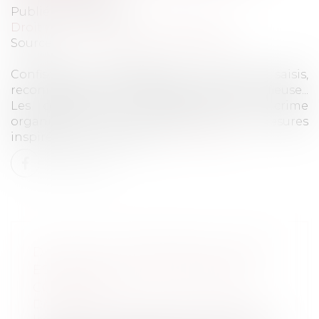
Publié le :
26/11/2020
Droit pénal
/
Droit pénal des affaires
Source :
france3-regions.francetvinfo.fr
Confiscation systématique des biens saisis,
reconnaissance d’un délit d’association mafieuse...
Les collectifs qui militent contre le crime
organisé en Corse réclament des mesures
inspirées du droit italien...
Lire la suite
DIVORCE ET IMMOBILIER : QU'EN
EST-IL DU BAIL DU LOGEMENT
COMMUN ?
Droit de la famille, des personnes et de