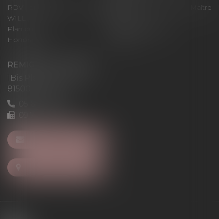
RDV en ligne avec Maître
RDV en ligne avec Maître
WILL
LEVAN
Plan du site
Mentions légales
Honoraires
Articles
REMIGI-WILL-LEVAN
1Bis Place du Foirail
81500 Lavaur
05 63 58 23 64
09 72 65 69 95
NOUS CONTACTER
NOUS LOCALISER