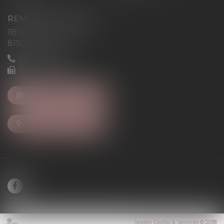
REMIGI-WILL-LEVAN
1Bis Place du Foirail
81500 Lavaur
05 63 58 23 64
09 72 65 69 95
NOUS CONTACTER
NOUS LOCALISER
Septeo Digital & Services © 2018