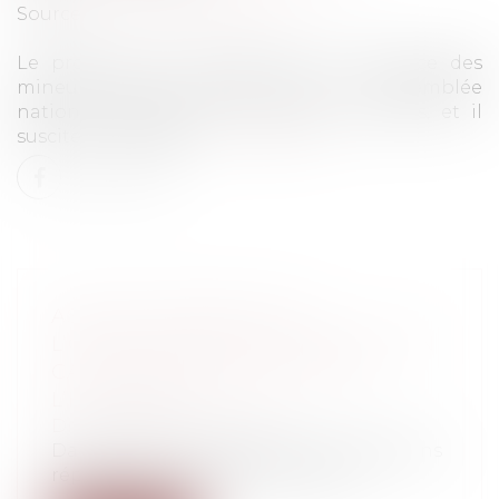
Source :
www.franceculture.fr
Le projet de loi de réforme de la justice des
mineurs était examiné hier à l'Assemblée
nationale devant la Commission des lois, et il
suscite un vif débat...
Lire la suite
ASSOUPLISSEMENT DE
L’OBLIGATION DE TÉLÉTRAVAIL EN
CAS DE SOUFFRANCE LIÉE À
L’ISOLEMENT
Droit du travail - Salariés
Dans la dernière version de son questions
réponses sur le télétravail, le Min...