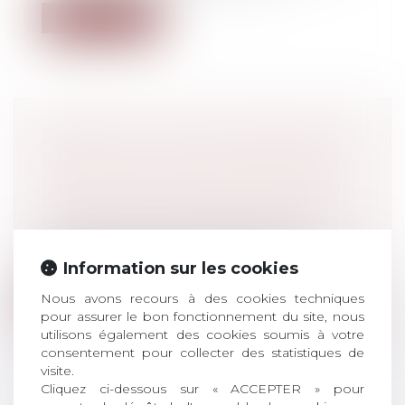
Lire la suite
DIVORCE : L'ACTIVITÉ DISSIMULÉE
D'ESCORT-GIRL PRIVE L'ÉPOUSE
DE PRESTATION COMPENSATOIRE
Droit de la famille, des personnes et de
leur patrimoine
/
Divorce et séparation
Les tribunaux considèrent qu’elle
dissimule les revenus tirés de cette activi...
Information sur les cookies
Nous avons recours à des cookies techniques
Lire la suite
pour assurer le bon fonctionnement du site, nous
utilisons également des cookies soumis à votre
consentement pour collecter des statistiques de
visite.
Cliquez ci-dessous sur « ACCEPTER » pour