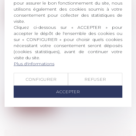
sociale des indépendants n’est plus...
pour assurer le bon fonctionnement du site, nous
utilisons également des cookies soumis à votre
Lire la suite
consentement pour collecter des statistiques de
visite.
Cliquez ci-dessous sur « ACCEPTER » pour
accepter le dépôt de l'ensemble des cookies ou
sur « CONFIGURER » pour choisir quels cookies
nécessitant votre consentement seront déposés
(cookies statistiques), avant de continuer votre
RUPTURE CONVENTIONNELLE
visite du site.
COLLECTIVE (RCC) : UN NOUVEL
Plus d'informations
OUTIL DE DÉPARTS VOLONTAIRES
Droit du travail - Employeurs
CONFIGURER
REFUSER
Les outils pour négocier un mécanisme
de rupture de contrats de travail sans...
ACCEPTER
Lire la suite