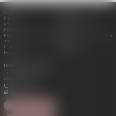
Accueil
Le cabinet
Équipe
Expertises
Actus
Pour un RDV efficace
RDV en ligne
Contact
RDV en ligne avec Maître
RDV en ligne avec Maître
WILL
LEVAN
Plan du site
Mentions légales
Honoraires
Articles
REMIGI-WILL-LEVAN
1Bis Place du Foirail
81500 Lavaur
05 63 58 23 64
09 72 65 69 95
NOUS CONTACTER