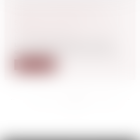
(JUR) LICENCIEMENT POUR
MENACE D’UN PROCÈS PAR LE
SALARIÉ : NULLITÉ ET
CONSÉQUENCES | LEXTENSO.FR
Droit du travail - Salariés
La cour d’appel de Paris qui constate
qu’une lettre de licenciement reproche...
Lire la suite
<<
<
...
383
384
385
386
387
388
389
...
>
>>