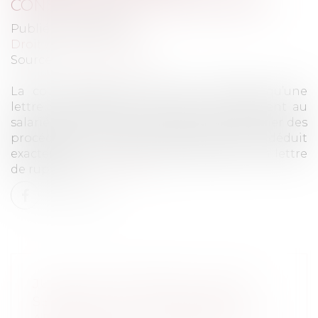
CONSÉQUENCES | LEXTENSO.FR
Publié le :
23/01/2019
Droit du travail - Salariés
Source :
www.lextenso.fr
La cour d’appel de Paris qui constate qu’une
lettre de licenciement reproche notamment au
salarié d'avoir menacé l'employeur d'entamer des
procédures à l'encontre de la société, en déduit
exactement que la seule référence dans la lettre
de rupture...
Lire la suite
JUSTICE DES MINEURS : QUELS
SERAIENT LES CHANGEMENTS