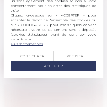
utilisons également des cookies soumis à votre
consentement pour collecter des statistiques de
visite.
Cliquez ci-dessous sur « ACCEPTER » pour
LA COORDINATION
accepter le dépôt de l'ensemble des cookies ou
sur « CONFIGURER » pour choisir quels cookies
INTERNATIONALE EN MATIÈRE DE
nécessitant votre consentement seront déposés
RETRAITES
(cookies statistiques), avant de continuer votre
Droit du travail - Employeurs
/
Droit de la
visite du site.
protection sociale
Plus d'informations
Afin que la continuité des droits des
personnes ayant travaillé dans plusieur...
CONFIGURER
REFUSER
Lire la suite
ACCEPTER
VIOLENCES CONJUGALES,
LOGEMENT ET PRÉCARITÉ : NE PAS
OUBLIER L’OBLIGATION