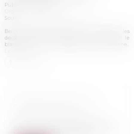
Publié le :
31/03/2021
Droit pénal
/
Droit pénal des affaires
Source :
www.agefiactifs.com
Bercy a présenté une feuille de route pour les
deux ans à venir dans la lutte contre le
blanchiment et le financement du terrorisme...
Lire la suite
LA FRANCE MUSCLE SES
CONTRÔLES DANS LA LUTTE
CONTRE L’ARGENT SALE
Droit pénal
/
Droit pénal des affaires
Bercy a présenté une feuille de route pour