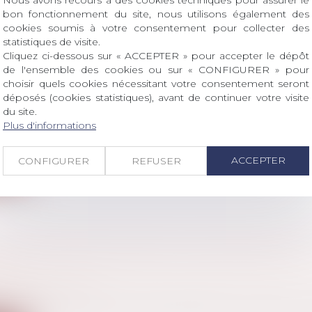
ite
bon fonctionnement du site, nous utilisons également des
cookies soumis à votre consentement pour collecter des
statistiques de visite.
Cliquez ci-dessous sur « ACCEPTER » pour accepter le dépôt
de l'ensemble des cookies ou sur « CONFIGURER » pour
choisir quels cookies nécessitant votre consentement seront
déposés (cookies statistiques), avant de continuer votre visite
 : DE NOUVELLES DISPOSITIONS POUR 2022
du site.
avail - Employeurs
/
Droit de la protection sociale
Plus d'informations
on des pensions de base (+1,1 % au 1er janvier 2022), nou
ACCEPTER
CONFIGURER
REFUSER
ite
DE LA PÉRIODE D’ESSAI : QUEL DÉLAI DE
NCE ?
avail - Employeurs
s souhaitez rompre la période d’essai d’un salarié, vous