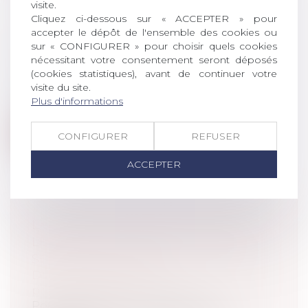
visite.
Cliquez ci-dessous sur « ACCEPTER » pour
RUPTURE DES RELATIONS
accepter le dépôt de l'ensemble des cookies ou
ACHETEUR/FOURNISSEUR
sur « CONFIGURER » pour choisir quels cookies
nécessitant votre consentement seront déposés
Droit commercial
/
Droit de la distribution
(cookies statistiques), avant de continuer votre
Pour être heureux en couple
visite du site.
acheteur/fournisseur, ne soyez pas
Plus d'informations
impulsifs. La...
Lire la suite
CONFIGURER
REFUSER
ACCEPTER
LA COUR DES COMPTES PUBLIE
LES RÉSULTATS DE LA SÉCURITÉ
SOCIALE POUR 2019
Droit du travail - Employeurs
/
Droit de la
protection sociale
Pour améliorer l’information du