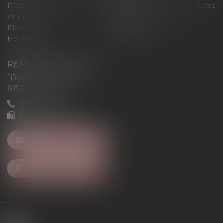
RDV en ligne avec Maître
RDV en ligne avec Maître
WILL
LEVAN
Plan du site
Mentions légales
Honoraires
Articles
REMIGI-WILL-LEVAN
1Bis Place du Foirail
81500 Lavaur
05 63 58 23 64
09 72 65 69 95
NOUS CONTACTER
NOUS LOCALISER