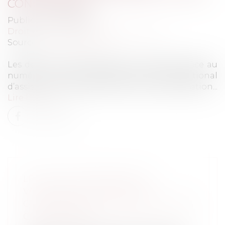
CONDAMNÉES
Publié le :
21/07/2020
Droit pénal
/
Droit pénal des mineurs
Source :
www.leprogres.fr
Les deux mineures avaient été repérées grâce au
numéro vert Stop Djihadiste, du Centre National
d’assistance et de prévention de la radicalisation...
Lire la suite
LES DEUX MINEURES QUI
VOULAIENT ATTAQUER LE
COMMISSARIAT DE SAINT-ÉTIENNE
CONDAMNÉES