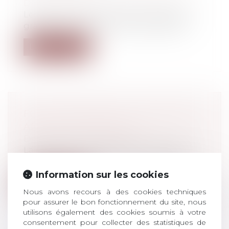
Droit pénal
/
Droit pénal des mineurs
Les deux mineures avaient été repérées
grâce au numéro vert Stop Djihadiste,...
Lire la suite
FONCTIONNEMENT DU CHÔMAGE
APRÈS UNE DÉMISSION ?
Droit du travail - Salariés
La démission est une solution simple et
rapide pour mettre fin à un CDI. Déco...
Information sur les cookies
Lire la suite
Nous avons recours à des cookies techniques
pour assurer le bon fonctionnement du site, nous
utilisons également des cookies soumis à votre
consentement pour collecter des statistiques de