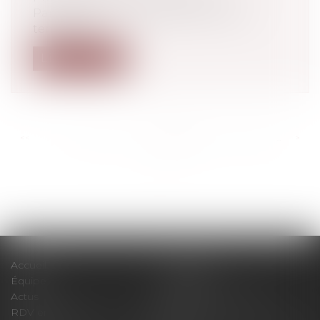
Parlement, la Cour présente en deux
temps, de...
Lire la suite
<<
<
...
244
245
246
247
248
249
250
...
>
>>
Accueil
Le cabinet
Équipe
Expertises
Actus
Pour un RDV efficace
RDV en ligne
Contact